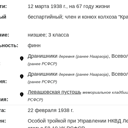
12 марта 1938 г., на 67 году жизни
ти:
беспартийный; член и конюх колхоза "Кр
ый
низшее; 3 класса
ние:
финн
ьность:
Дранишники 
деревня
(ранее Haapaoja)
:
(ранее РСФСР)
Дранишники 
деревня
(ранее Haapaoja)
ия:
(ранее РСФСР)
Левашовская пустошь
мемориальное кладби
ия:
РСФСР)
22 февраля 1938 г.
та:
Особой тройкой при Управлении НКВД Лен
н: