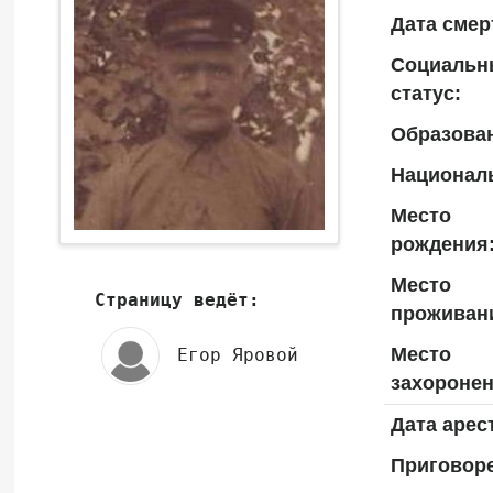
Дата смер
Социальн
статус:
Образова
Национал
Место
рождения
Место
Страницу ведёт:
проживан
Место
Егор Яровой
захоронен
Дата арес
Приговоре