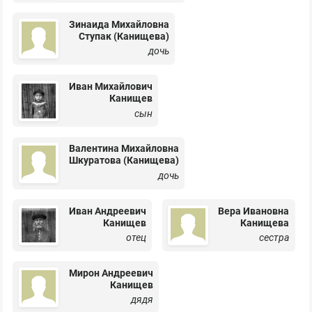
Зинаида Михайловна
Ступак (Канищева)
дочь
Иван Михайлович
Канищев
сын
Валентина Михайловна
Шкуратова (Канищева)
дочь
Иван Андреевич
Вера Ивановна
Канищев
Канищева
отец
сестра
Мирон Андреевич
Канищев
дядя