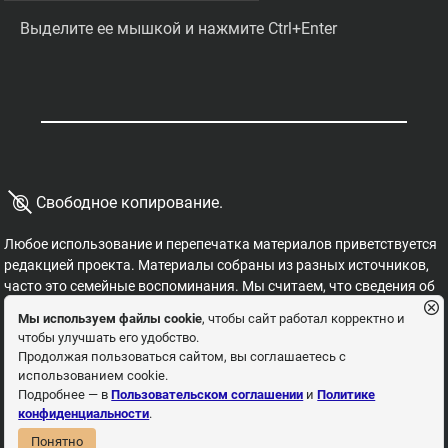
Выделите ее мышкой и нажмите Ctrl+Enter
©
Свободное копирование.
Любое использование и перепечатка материалов приветствуется
редакцией проекта. Материалы собраны из разных источников,
часто это семейные воспоминания. Мы считаем, что сведения об
этих важных страницах истории должны быть свободными для
Мы используем файлы cookie
, чтобы сайт работал корректно и
распространения, на них не могут накладываться никакие
чтобы улучшать его удобство.
ограничения. Это наша история, и мы обязаны ее знать,
Продолжая пользоваться сайтом, вы соглашаетесь с
сохранять и рассказывать детям.
использованием cookie.
Пользовательское соглашение
Политика
Подробнее — в
Пользовательском соглашении
и
Политике
конфиденциальности
.
конфиденциальности
Понятно