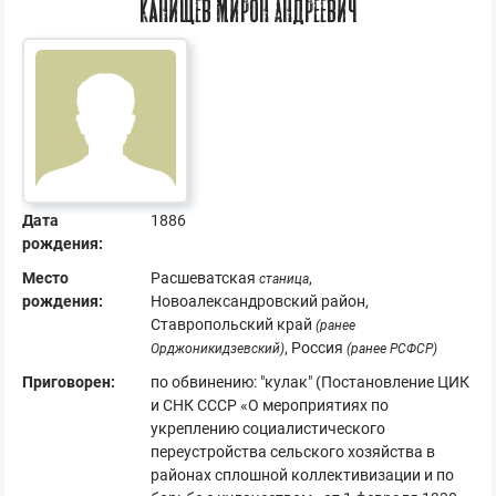
Канищев Мирон Андреевич
Дата
1886
рождения:
Место
Расшеватская
,
станица
рождения:
Новоалександровский район,
Ставропольский край
(ранее
, Россия
Орджоникидзевский)
(ранее РСФСР)
Приговорен:
по обвинению: "кулак" (Постановление ЦИК
и СНК СССР «О мероприятиях по
укреплению социалистического
переустройства сельского хозяйства в
районах сплошной коллективизации и по