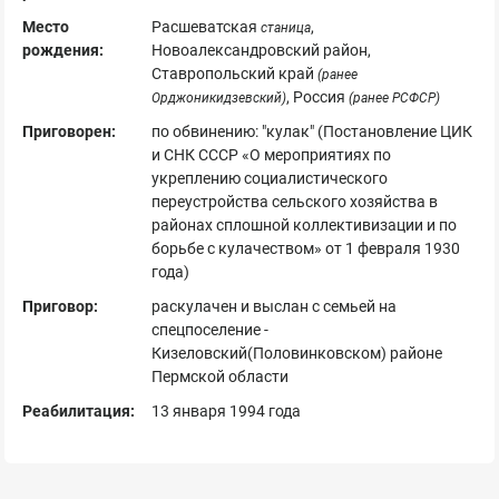
Место
Расшеватская
,
станица
рождения:
Новоалександровский район,
Ставропольский край
(ранее
, Россия
Орджоникидзевский)
(ранее РСФСР)
Приговорен:
по обвинению: "кулак" (Постановление ЦИК
и СНК СССР «О мероприятиях по
укреплению социалистического
переустройства сельского хозяйства в
районах сплошной коллективизации и по
борьбе с кулачеством» от 1 февраля 1930
года)
Приговор:
раскулачен и выслан с семьей на
спецпоселение -
Кизеловский(Половинковском) районе
Пермской области
Реабилитация:
13 января 1994 года