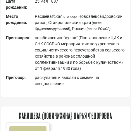
Дата
25 мая 1887
рождения:
Место
Расшеватская
, Новоалександровский
станица
рождения:
район, Ставропольский край
(ранее
, Россия
Орджоникидзевский)
(ранее РСФСР)
Приговорен:
по обвинению: "кулак" (Постановление ЦИК и
СНК СССР «О мероприятиях по укреплению
социалистического переустройства сельского
хозяйства в районах сплошной
коллективизации и по борьбе с кулачеством»
от 1 февраля 1930 года)
Приговор:
раскулачен и выслан с семьей на
спецпоселение
Канищева (Новичихина) Дарья Фёдоровна