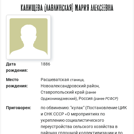
Канищева (Лавлинская) Мария Алексеевна
Дата
1886
рождения:
Место
Расшеватская
,
станица
рождения:
Новоалександровский район,
Ставропольский край
(ранее
, Россия
Орджоникидзевский)
(ранее РСФСР)
Приговорен:
по обвинению: "кулак" (Постановление ЦИК
и СНК СССР «О мероприятиях по
укреплению социалистического
переустройства сельского хозяйства в
районах сплошной коллективизации и по