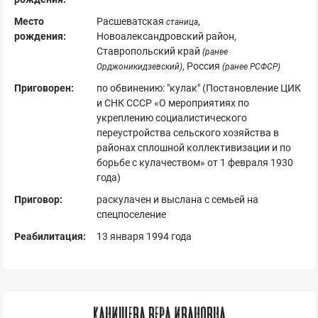
Место
Расшеватская
,
станица
рождения:
Новоалександровский район,
Ставропольский край
(ранее
, Россия
Орджоникидзевский)
(ранее РСФСР)
Приговорен:
по обвинению: "кулак" (Постановление ЦИК
и СНК СССР «О мероприятиях по
укреплению социалистического
переустройства сельского хозяйства в
районах сплошной коллективизации и по
борьбе с кулачеством» от 1 февраля 1930
года)
Приговор:
раскулачен и выслана с семьей на
спецпоселение
Реабилитация:
13 января 1994 года
Канищева Вера Ивановна