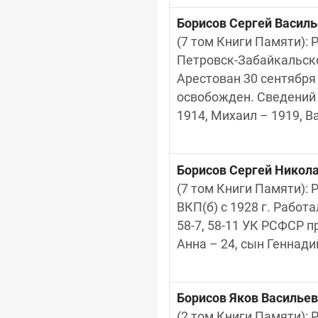
Борисов Сергей Васил
(7 том Книги Памяти): Р
Петровск-Забайкальског
Арестован 30 сентября 
освобожден. Сведений о
1914, Михаил – 1919, В
Борисов Сергей Никол
(7 том Книги Памяти): Р
ВКП(б) с 1928 г. Работ
58-7, 58-11 УК РСФСР п
Анна – 24, сын Геннадий
Борисов Яков Василье
(2 том Книги Памяти): Ро