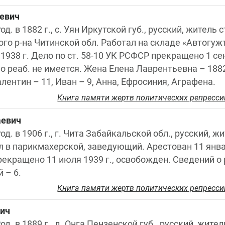
ьевич
од. в 1882 г., с. Уян Иркутской губ., русский, житель 
о р-на Читинской обл. Работал на складе «Автогужтр
1938 г. Дело по ст. 58-10 УК РСФСР прекращено 1 сент
 реаб. не имеется. Жена Елена Лаврентьевна – 1882
алентин – 11, Иван – 9, Анна, Ефросиния, Аграфена.
Книга памяти жертв политических репресси
аевич
од. в 1906 г., г. Чита Забайкальской обл., русский, жи
ал в парикмахерской, заведующий. Арестован 11 января
рекращено 11 июля 1939 г., освобожден. Сведений о р
 – 6.
Книга памяти жертв политических репресси
вич
д. в 1889 г., д. Онга Пензенской губ., русский, житель