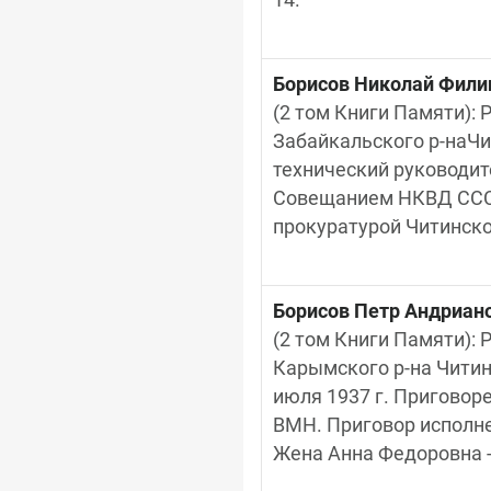
14.
Борисов Николай Фили
(2 том Книги Памяти): Р
Забайкальского р-наЧи
технический руководите
Совещанием НКВД СССР п
прокуратурой Читинской
Борисов Петр Андриан
(2 том Книги Памяти): Р
Карымского р-на Читинс
июля 1937 г. Приговоре
ВМН. Приговор исполнен
Жена Анна Федоровна - 3