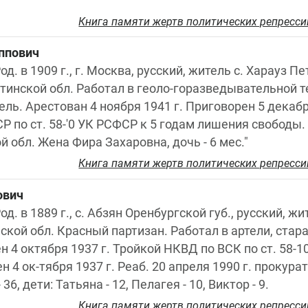
Книга памяти жертв политических репресси
ппович
од. в 1909 г., г. Москва, русский, житель с. Харауз Пе
тинской обл. Работал в геоло-горазведывательной те
ль. Арестован 4 ноября 1941 г. Приговорен 5 декабр
о ст. 58-'0 УК РСФСР к 5 годам лишения свободы. Ре
 обл. Жена Фира Захаровна, дочь - 6 мес."
Книга памяти жертв политических репресси
ович
од. в 1889 г., с. Абзян Оренбургской губ., русский, жи
кой обл. Красный партизан. Работал в артели, стара
н 4 октября 1937 г. Тройкой НКВД по ВСК по ст. 58-10
 4 ок-тября 1937 г. Реаб. 20 апреля 1990 г. прокурат
6, дети: Татьяна - 12, Пелагея - 10, Виктор - 9.
Книга памяти жертв политических репресси