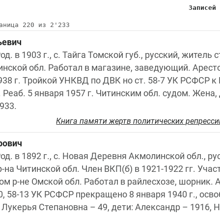
Записей
аница 220 из 2'233
ьевич
д. в 1903 г., с. Тайга Томской губ., русский, житель 
нской обл. Работал в магазине, заведующий. Арестов
38 г. Тройкой УНКВД по ДВК но ст. 58-7 УК РСФСР к
 Реаб. 5 января 1957 г. Читинским обл. судом. Жена, д
1933.
Книга памяти жертв политических репресси
фович
од. в 1892 г., с. Новая Деревня Акмолинской обл., рус
на Читинской обл. Член ВКП(б) в 1921-1922 гг. Учас
м р-не Омской обл. Работал в райлесхозе, шорник. А
-10, 58-13 УК РСФСР прекращено 8 января 1940 г., осв
 Лукерья Степановна – 49, дети: Александр – 1916, Н