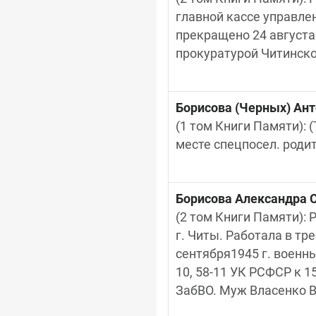
главной кассе управлен
прекращено 24 августа 1
прокуратурой Читинско
Борисова (Черных) Ан
(1 том Книги Памяти): (
месте спецпосел. родит
Борисова Александра 
(2 том Книги Памяти): Р
г. Читы. Работала в тре
сентября1945 г. военны
10, 58-11 УК РСФСР к 1
ЗабВО. Муж Власенко В