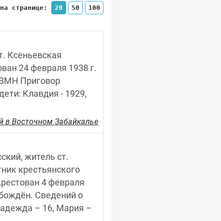
 на странице:
20
50
100
ст. Ксеньевская 
ан 24 февраля 1938 г. 
 ВМН Приговор 
ети: Клавдия - 1929, 
й в Восточном Забайкалье
ский, житель ст. 
тник крестьянского 
рестован 4 февраля 
обождён. Сведений о 
адежда – 16, Мария – 