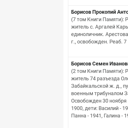
Борисов Прокопий Ант
(7 том Книги Памяти): Р
житель с. Аргалей Кар
единоличник. Арестован
г., освобожден. Реаб. 
Борисов Семен Иванов
(2 том Книги Памяти): Р
житель 74 разъезда Оло
Забайкальской ж. д., п
военным трибуналом Заб
Освобожден 30 ноября 1
1900, дети: Василий - 19
Панна - 1941, Галина - 1