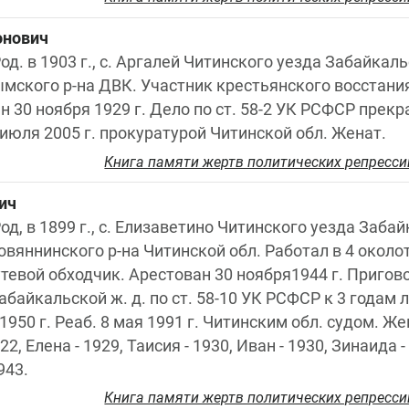
онович
од. в 1903 г., с. Аргалей Читинского уезда Забайкальс
ымского р-на ДВК. Участник крестьянского восстани
 30 ноября 1929 г. Дело по ст. 58-2 УК РСФСР прекр
7 июля 2005 г. прокуратурой Читинской обл. Женат.
Книга памяти жертв политических репресси
ич
од, в 1899 г., с. Елизаветино Читинского уезда Забайк
вяннинского р-на Читинской обл. Работал в 4 околот
утевой обходчик. Арестован 30 ноября1944 г. Пригово
айкальской ж. д. по ст. 58-10 УК РСФСР к 3 годам 
950 г. Реаб. 8 мая 1991 г. Читинским обл. судом. Же
22, Елена - 1929, Таисия - 1930, Иван - 1930, Зинаида - 
943.
Книга памяти жертв политических репресси