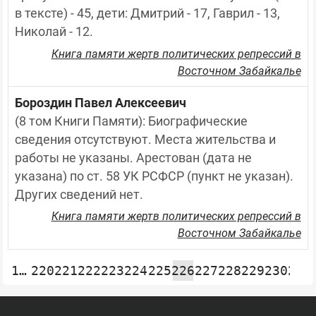
в тексте) - 45, дети: Дмитрий - 17, Гаврил - 13, 
Николай - 12.
Книга памяти жертв политических репрессий в
Восточном Забайкалье
Бороздин Павел Алексеевич
(8 том Книги Памяти): Биографические 
сведения отсутствуют. Места жительства и 
работы не указаны. Арестован (дата не 
указана) по ст. 58 УК РСФСР (пункт не указан). 
Других сведений нет.
Книга памяти жертв политических репрессий в
Восточном Забайкалье
1…
220
221
222
223
224
225
226
227
228
229
230
231