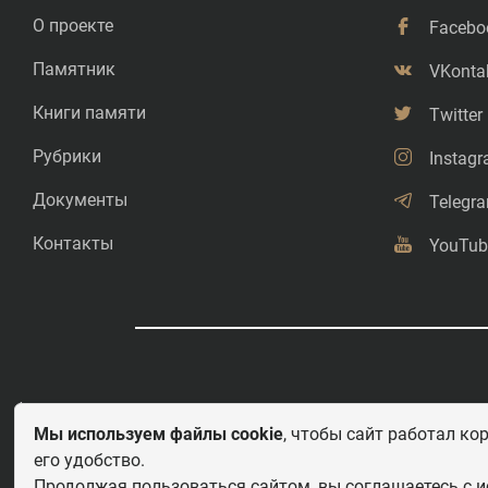
О проекте
Facebo
Памятник
VKonta
Книги памяти
Twitter
Рубрики
Instag
Документы
Telegr
Контакты
YouTub
©
Свободное копирование.
Мы используем файлы cookie
, чтобы сайт работал ко
его удобство.
Любое использование и перепечатка материалов приветствуется 
этих важных страницах истории должны быть свободными для рас
Продолжая пользоваться сайтом, вы соглашаетесь с и