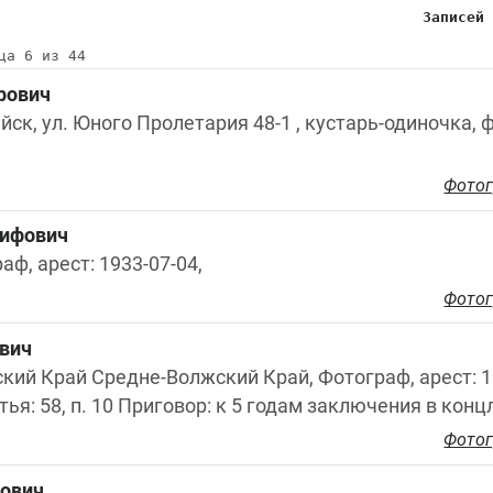
Записей
ца 6 из 44
рович
йск, ул. Юного Пролетария 48-1 , кустарь-одиночка, ф
Фотог
сифович
раф, арест: 1933-07-04,
Фотог
вич
ский Край Средне-Волжский Край, Фотограф, арест: 19
тья: 58, п. 10 Приговор: к 5 годам заключения в конц
Фотог
ович