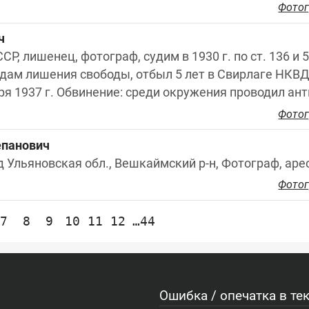
Фотог
ч
СР, лишенец, фотограф, судим в 1930 г. по ст. 136 и
ам лишения свободы, отбыл 5 лет в Свирлаге НКВД., 
бря 1937 г. Обвинение: среди окружения проводил ан
Фотог
епанович
д Ульяновская обл., Вешкаймский р-н, Фотограф, арес
Фотог
7
8
9
10
11
12
…44
Ошибка / опечатка в тек