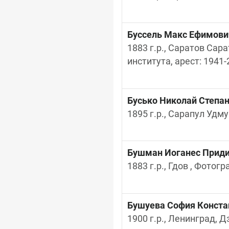
Буссель Макс Ефимови
1883 г.р., Саратов Сар
института, арест: 1941-
Бусько Николай Степа
1895 г.р., Сарапул Удму
Бушман Иоганес Прид
1883 г.р., Гдов , Фотогр
Бушуева София Конста
1900 г.р., Ленинград, Д