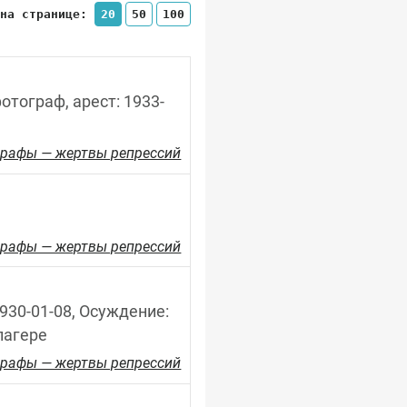
 на странице:
20
50
100
отограф, арест: 1933-
рафы — жертвы репрессий
рафы — жертвы репрессий
30-01-08, Осуждение: 
лагере
рафы — жертвы репрессий