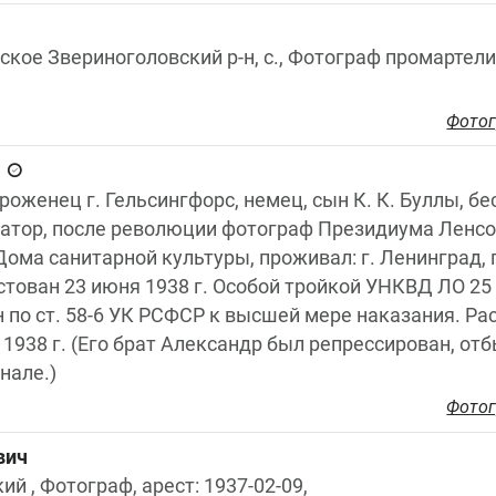
вское Звериноголовский р-н, с., Фотограф промартели
Фотог
ч
, уроженец г. Гельсингфорс, немец, сын К. К. Буллы, б
атор, после революции фотограф Президиума Ленсов
ома санитарной культуры, проживал: г. Ленинград, пр.
естован 23 июня 1938 г. Особой тройкой УНКВД ЛО 25 о
 по ст. 58-6 УК РСФСР к высшей мере наказания. Рас
 1938 г. (Его брат Александр был репрессирован, отб
нале.)
Фотог
вич
ий , Фотограф, арест: 1937-02-09,