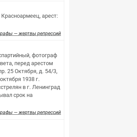
 Красноармеец, арест: 
рафы — жертвы репрессий
еспартийный, фотограф 
ета, перед арестом 
 25 Октября, д. 54/3, 
ктября 1938 г. 
стрелян в г. Ленинград 
ывал срок на 
рафы — жертвы репрессий