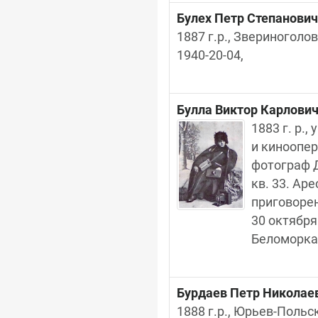
Булех Петр Степанович
1887 г.р., Звериноголо
1940-20-04,
Булла Виктор Карлови
1883 г. р.
и киноопер
фотограф Д
кв. 33. Ар
приговорен
30 октября
Беломорка
Бурдаев Петр Николае
1888 г.р., Юрьев-Польск