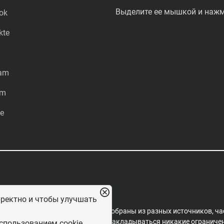
Выделите ее мышкой и нажми
ok
kte
ram
am
e
рректно и чтобы улучшать
редакцией проекта. Материалы собраны из разных источников, ча
пространения, на них не могут накладываться никакие ограничени
спользованием cookie.