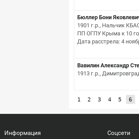
Бюллер Бони Яковлеви
1901 г.р., Нальчик КБАС
ПП ОГПУ Крыма к 10 год
Дата расстрела: 4 ноя
Вавилин Александр Ст
1913 г.р., Димитровгра
1
2
3
4
5
6
Информация
Соцсети