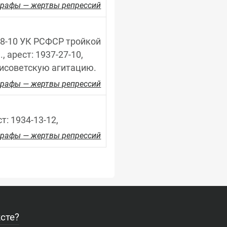
рафы — жертвы репрессий
 58-10 УК РСФСР тройкой 
арест: 1937-27-10, 
тисоветскую агитацию.
рафы — жертвы репрессий
т: 1934-13-12,
рафы — жертвы репрессий
сте?