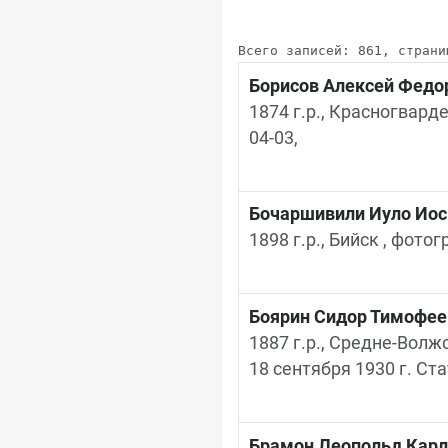
Всего записей: 861, страни
Борисов Алексей Федо
1874 г.р., Красногварде
04-03,
Бочаршивили Иуло Ио
1898 г.р., Бийск , фотог
Боярин Сидор Тимофее
1887 г.р., Средне-Волж
18 сентября 1930 г. Ста
Брамон Леопольд Карл