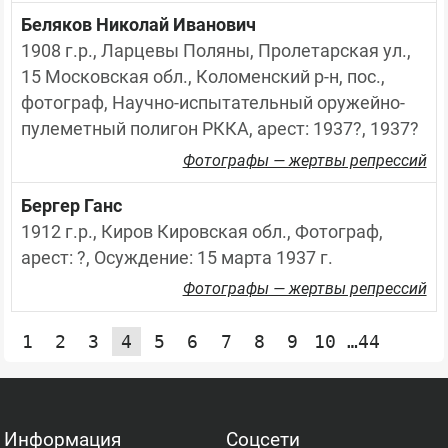
Беляков Николай Иванович
1908 г.р., Ларцевы Поляны, Пролетарская ул., 
15 Московская обл., Коломенский р-н, пос., 
фотограф, Научно-испытательный оружейно-
пулеметный полигон РККА, арест: 1937?, 1937?
Фотографы — жертвы репрессий
Бергер Ганс
1912 г.р., Киров Кировская обл., Фотограф, 
арест: ?, Осуждение: 15 марта 1937 г.
Фотографы — жертвы репрессий
1
2
3
4
5
6
7
8
9
10
…44
Информация
Соцсети