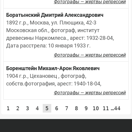
Фотографы — жертвы репрессий
Боратынский Дмитрий Александрович
1892 г.р., Москва, ул. Плющиха, 42-3 
Московская обл., фотограф, институт 
древесины Наркомлеса., арест: 1932-28-04, 
Дата расстрела: 10 января 1933 г.
Фотографы — жертвы репрессий
Боренштейн Михаил-Арон Яковлевич
1904 г.р., Цехановец , фотограф, 
собств.фотография, арест: 1940-18-04,
Фотографы — жертвы репрессий
1
2
3
4
5
6
7
8
9
10
11
…44