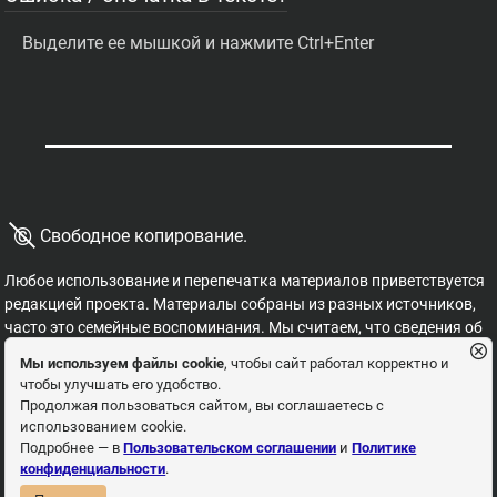
Выделите ее мышкой и нажмите Ctrl+Enter
©
Свободное копирование.
Любое использование и перепечатка материалов приветствуется
редакцией проекта. Материалы собраны из разных источников,
часто это семейные воспоминания. Мы считаем, что сведения об
этих важных страницах истории должны быть свободными для
Мы используем файлы cookie
, чтобы сайт работал корректно и
распространения, на них не могут накладываться никакие
чтобы улучшать его удобство.
ограничения. Это наша история, и мы обязаны ее знать,
Продолжая пользоваться сайтом, вы соглашаетесь с
сохранять и рассказывать детям.
использованием cookie.
Пользовательское соглашение
Политика
Подробнее — в
Пользовательском соглашении
и
Политике
конфиденциальности
.
конфиденциальности