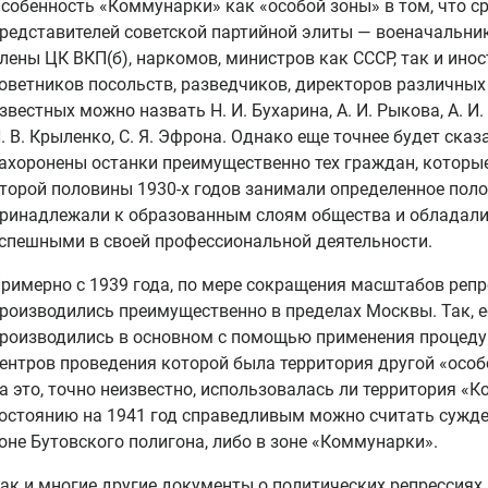
собенность «Коммунарки» как «особой зоны» в том, что с
редставителей советской партийной элиты — военачальник
лены ЦК ВКП(б), наркомов, министров как СССР, так и ино
оветников посольств, разведчиков, директоров различных 
звестных можно назвать Н. И. Бухарина, А. И. Рыкова, А. И. 
. В. Крыленко, С. Я. Эфрона. Однако еще точнее будет ска
ахоронены останки преимущественно тех граждан, которы
торой половины 1930-х годов занимали определенное поло
ринадлежали к образованным слоям общества и обладали
спешными в своей профессиональной деятельности.
римерно с 1939 года, по мере сокращения масштабов репр
роизводились преимущественно в пределах Москвы. Так, ес
роизводились в основном с помощью применения процеду
ентров проведения которой была территория другой «осо
а это, точно неизвестно, использовалась ли территория «
остоянию на 1941 год справедливым можно считать сужден
оне Бутовского полигона, либо в зоне «Коммунарки».
ак и многие другие документы о политических репрессиях