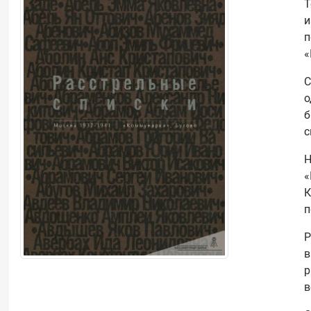
Т
и
п
«
С
о
б
с
Н
«
К
п
Р
в
р
в