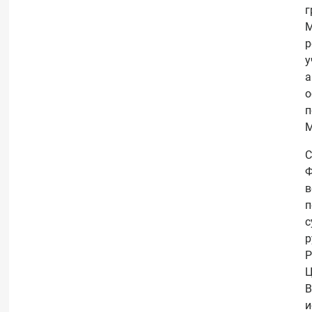
г
М
р
у
а
о
п
М
С
Ф
в
п
с
р
Р
Ц
В
и