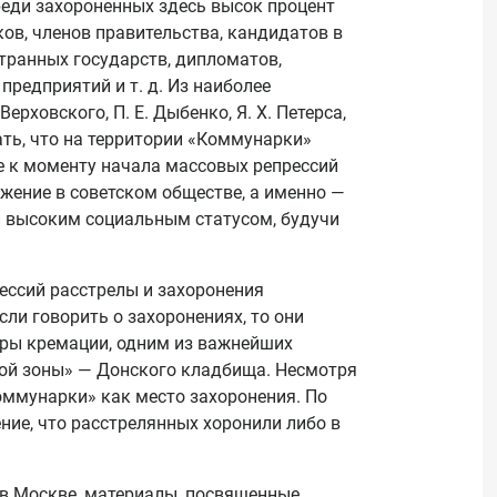
реди захороненных здесь высок процент
ов, членов правительства, кандидатов в
странных государств, дипломатов,
предприятий и т. д. Из наиболее
Верховского, П. Е. Дыбенко, Я. Х. Петерса,
зать, что на территории «Коммунарки»
е к моменту начала массовых репрессий
жение в советском обществе, а именно —
 высоким социальным статусом, будучи
ессий расстрелы и захоронения
ли говорить о захоронениях, то они
ры кремации, одним из важнейших
бой зоны» — Донского кладбища. Несмотря
Коммунарки» как место захоронения. По
ие, что расстрелянных хоронили либо в
 в Москве, материалы, посвященные