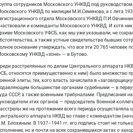
руппа сотрудников Московского УНКВД под руководством
осковского УНКВД по милиции М.И.Семенова, а с лета 1938
егистрационного отдела Московского УНКВД П.И.Овчинник
частвовали и коменданты Московского УНКВД. И хотя ник
рхиве Московского УФСБ, как мы уже указывали, не сохр
бстоятельства, а также устные свидетельства бывших сот
олное основание утверждать, что все эти 20 765 человек 
осковскому УНКВД «зоне» — в Бутово.
реди расстрелянных по делам Центрального аппарата НКВ
СБ, относятся преимущественно к ним) было множество пр
оенной элиты, тех, кого власть зачислила в «заговорщицк
одавляющем большинстве органами судебными — в первую
уда СССР, а также военными трибуналами. Предписания на
уководители этих органов — председатель Военной коллег
асстрелы же на протяжении всего периода осуществляла о
ентрального аппарата НКВД во главе с комендантом (на
.М. Блохиным. В 1937–1941 гг. его подпись стоит не тольк
сполнение, но и почти на всех сохранившихся актах о захо