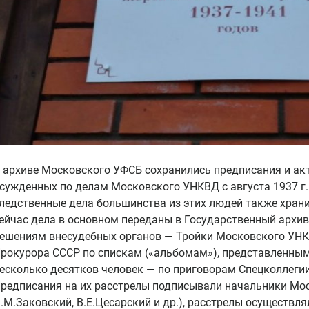
 архиве Московского УФСБ сохранились предписания и акты
сужденных по делам Московского УНКВД с августа 1937 г. 
ледственные дела большинства из этих людей также хран
ейчас дела в основном переданы в Государственный архив
ешениям внесудебных органов — Тройки Московского УНК
рокурора СССР по спискам («альбомам»), представленным
есколько десятков человек — по приговорам Спецколлегии
редписания на их расстрелы подписывали начальники Мос
.М.Заковский, В.Е.Цесарский и др.), расстрелы осуществл