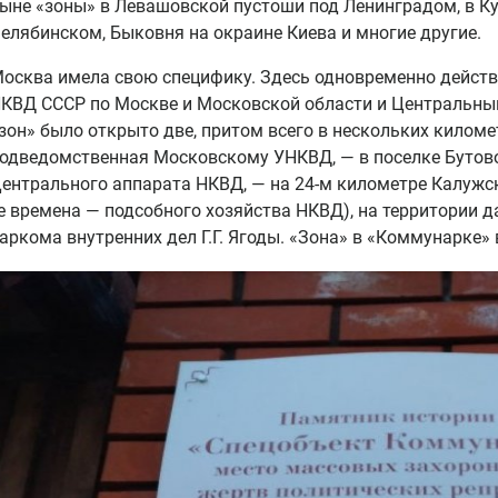
ыне «зоны» в Левашовской пустоши под Ленинградом, в Ку
елябинском, Быковня на окраине Киева и многие другие.
осква имела свою специфику. Здесь одновременно дейст
КВД СССР по Москве и Московской области и Центральный
зон» было открыто две, притом всего в нескольких километ
одведомственная Московскому УНКВД, — в поселке Бутово
ентрального аппарата НКВД, — на 24-м километре Калужск
е времена — подсобного хозяйства НКВД), на территории д
аркома внутренних дел Г.Г. Ягоды. «Зона» в «Коммунарке» 