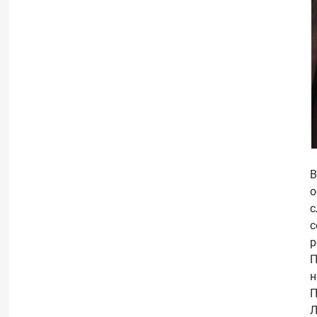
В
о
с
с
р
П
н
П
Л