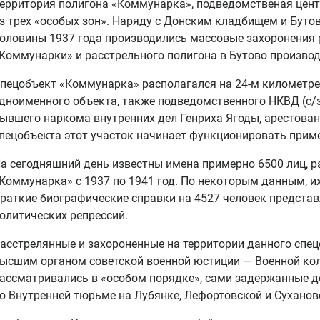
ерритория полигона «Коммунарка», подведомственая цент
з трех «особых зон». Наряду с Донским кладбищем и Буто
оловины 1937 года производились массовые захоронения 
Коммунарки» и расстрельного полигона в Бутово производ
пецобъект «Коммунарка» располагался на 24-м километре
дноименного объекта, также подведомственного НКВД (с/з
ывшего наркома внутренних дел Генриха Ягоды, арестованн
пецобъекта этот участок начинает функционировать приме
а сегодняшний день известны имена примерно 6500 лиц, р
Коммунарка» с 1937 по 1941 год. По некоторым данным, их
раткие биографические справки на 4527 человек представ
олитических репрессий.
асстрелянные и захороненные на территории данного сп
ысшим органом советской военной юстиции — Военной кол
ассматривались в «особом порядке», сами задержанные 
о Внутренней тюрьме на Лубянке, Лефортовской и Сухано