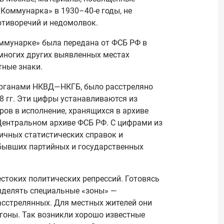
Коммунарка» в 1930–40-е годы, не
отиворечий и недомолвок.
оммунарке» была передана от ФСБ РФ в
 многих других выявленных местах
тные знаки.
 органами НКВД—НКГБ, было расстреляно
38 гг. Эти цифры устанавливаются из
ров в исполнение, хранящихся в архиве
 Центральном архиве ФСБ РФ. С цифрами из
личных статистических справок и
 бывших партийных и государственных
естоких политических репрессий. Готовясь
выделять специальные «зоны» —
асстрелянных. Для местных жителей они
гоны. Так возникли хорошо известные