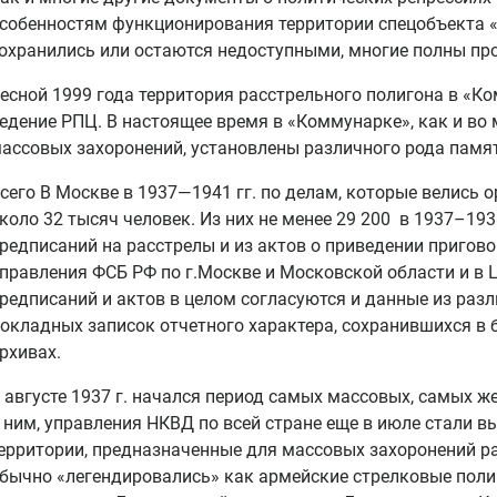
собенностям функционирования территории спецобъекта «
охранились или остаются недоступными, многие полны пр
есной 1999 года территория расстрельного полигона в «К
едение РПЦ. В настоящее время в «Коммунарке», как и во
ассовых захоронений, установлены различного рода памя
сего В Москве в 1937—1941 гг. по делам, которые велись
коло 32 тысяч человек. Из них не менее 29 200 в 1937–19
редписаний на расстрелы и из актов о приведении пригово
правления ФСБ РФ по г.Москве и Московской области и в
редписаний и актов в целом согласуются и данные из раз
окладных записок отчетного характера, сохранившихся в
рхивах.
 августе 1937 г. начался период самых массовых, самых ж
 ним, управления НКВД по всей стране еще в июле стали 
ерритории, предназначенные для массовых захоронений р
бычно «легендировались» как армейские стрелковые поли