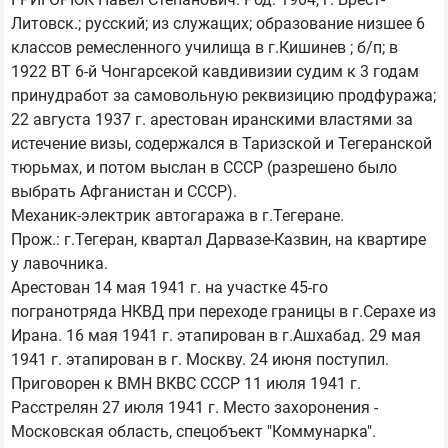
Литовск.; русский; из служащих; образование низшее 6
классов ремесленного училища в г.Кишинев ; б/п; в
1922 ВТ 6-й Чонгарсекой кавдивизии судим к 3 годам
принудработ за самовольную реквизицию продфуража;
22 августа 1937 г. арестован иранскими властями за
истечение визы, содержался в Таризской и Тегеранской
тюрьмах, и потом выслан в СССР (разрешено было
выбрать Афганистан и СССР).
Механик-электрик автогаража в г.Тегеране.
Прож.: г.Тегеран, квартал Дарвазе-Казвин, на квартире
у лавочника.
Арестован 14 мая 1941 г. на участке 45-го
погранотряда НКВД при переходе границы в г.Серахе из
Ирана. 16 мая 1941 г. этапирован в г.Ашхабад. 29 мая
1941 г. этапирован в г. Москву. 24 июня поступил.
Приговорен к ВМН ВКВС СССР 11 июля 1941 г.
Расстрелян 27 июля 1941 г. Место захоронения -
Московская область, спецобъект "Коммунарка".