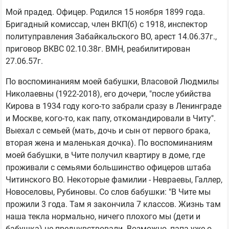
Мой прадед. Офицер. Родился 15 ноября 1899 года.
Бригадный комиссар, член ВКП(б) с 1918, инспектор
политуправления Забайкальского ВО, арест 14.06.37г.,
приговор ВКВС 02.10.38г. ВМН, реабилитирован
27.06.57г.
По воспоминаниям моей бабушки, Власовой Людмилы
Николаевны (1922-2018), его дочери, "после убийства
Кирова в 1934 году кого-то забрали сразу в Ленинграде
и Москве, кого-то, как папу, откомандировали в Читу".
Выехал с семьей (мать, дочь и сын от первого брака,
вторая жена и маленькая дочка). По воспоминаниям
моей бабушки, в Чите получил квартиру в доме, где
проживали с семьями большинство офицеров штаба
Читинского ВО. Некоторые фамилии - Невраевы, Галлер,
Новоселовы, Рубиновы. Со слов бабушки: "В Чите мы
прожили 3 года. Там я закончила 7 классов. Жизнь там
наша текла нормально, ничего плохого мы (дети и
бабушка) не предчувствовали. Возможно, папа уже о