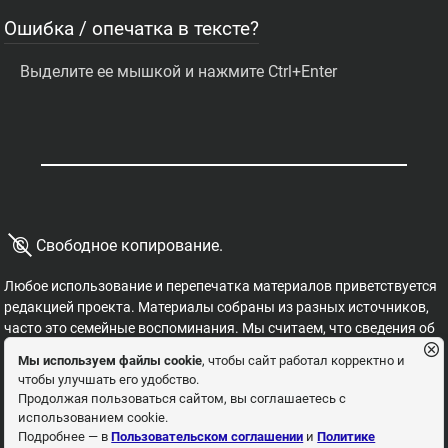
Ошибка / опечатка в тексте?
Выделите ее мышкой и нажмите Ctrl+Enter
©
Свободное копирование.
Любое использование и перепечатка материалов приветствуется
редакцией проекта. Материалы собраны из разных источников,
часто это семейные воспоминания. Мы считаем, что сведения об
этих важных страницах истории должны быть свободными для
Мы используем файлы cookie
, чтобы сайт работал корректно и
распространения, на них не могут накладываться никакие
чтобы улучшать его удобство.
ограничения. Это наша история, и мы обязаны ее знать,
Продолжая пользоваться сайтом, вы соглашаетесь с
сохранять и рассказывать детям.
использованием cookie.
Пользовательское соглашение
Политика
Подробнее — в
Пользовательском соглашении
и
Политике