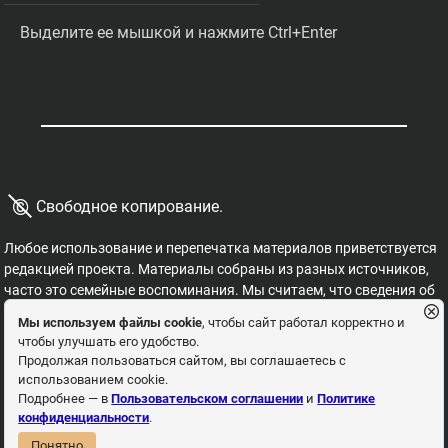
Выделите ее мышкой и нажмите Ctrl+Enter
©
Свободное копирование.
Любое использование и перепечатка материалов приветствуется
редакцией проекта. Материалы собраны из разных источников,
часто это семейные воспоминания. Мы считаем, что сведения об
этих важных страницах истории должны быть свободными для
Мы используем файлы cookie
, чтобы сайт работал корректно и
распространения, на них не могут накладываться никакие
чтобы улучшать его удобство.
ограничения. Это наша история, и мы обязаны ее знать,
Продолжая пользоваться сайтом, вы соглашаетесь с
сохранять и рассказывать детям.
использованием cookie.
Пользовательское соглашение
Политика
Подробнее — в
Пользовательском соглашении
и
Политике
конфиденциальности
.
конфиденциальности
Понятно