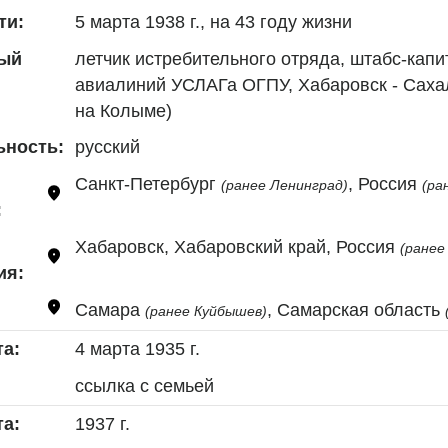
5 марта 1938 г., на 43 году жизни
ти:
летчик истребительного отряда, штабс-капит
ый
авиалиний УСЛАГа ОГПУ, Хабаровск - Сахали
на Колыме)
русский
ьность:
Санкт-Петербург 
, Россия 
(ранее Ленинград)
(ра
:
Хабаровск, Хабаровский край, Россия 
(ранее
ия:
Самара 
, Самарская область 
(ранее Куйбышев)
4 марта 1935 г.
та:
ссылка с семьей
1937 г.
та: