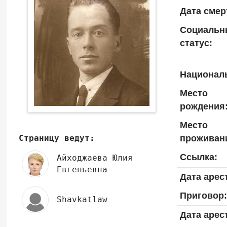
Дата смер
Социальн
статус:
Национал
Место
рождения
Место
проживан
Страницу ведут:
Ссылка:
Айходжаева Юлия
Евгеньевна
Дата арес
Приговор:
Shavkatlaw
Дата арес