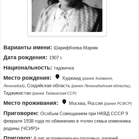
Варианты имени:
Шарифбоева Марям
Дата рождения:
1907 г.
Национальность:
таджичка
Место рождения:
Худжанд 
(ранее Ходжент, 
, Согдийская область 
, 
Ленинабад)
(ранее Ленинабадская область)
Таджикистан 
(ранее Таджикская ССР)
Место проживания:
Москва, Россия 
(ранее РСФСР)
Приговорен:
Особым Совещанием при НКВД СССР 9 
февраля 1938 года по обвинению в «член семьи изменника 
родины (ЧСИР)»
Приговор:
8 лет исправительно-трудовых лагерей