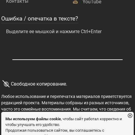
Контакты
YouTube
Ошибка / опечатка в тексте?
Выделите ее мышкой и нажмите Ctrl+Enter
©
Свободное копирование.
Любое использование и перепечатка материалов приветствуется
редакцией проекта. Материалы собраны из разных источников,
часто это семейные воспоминания. Мы считаем, что сведения об
этих важных страницах истории должны быть свободными для
Мы используем файлы cookie
, чтобы сайт работал корректно и
распространения, на них не могут накладываться никакие
чтобы улучшать его удобство.
ограничения. Это наша история, и мы обязаны ее знать,
Продолжая пользоваться сайтом, вы соглашаетесь с
сохранять и рассказывать детям.