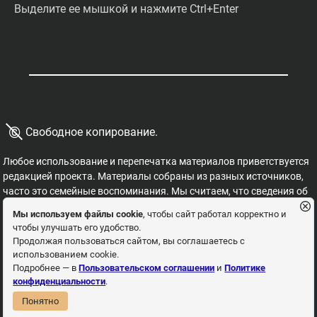
Выделите ее мышкой и нажмите Ctrl+Enter
©
Свободное копирование.
Любое использование и перепечатка материалов приветствуется
редакцией проекта. Материалы собраны из разных источников,
часто это семейные воспоминания. Мы считаем, что сведения об
этих важных страницах истории должны быть свободными для
Мы используем файлы cookie
, чтобы сайт работал корректно и
распространения, на них не могут накладываться никакие
чтобы улучшать его удобство.
ограничения. Это наша история, и мы обязаны ее знать,
Продолжая пользоваться сайтом, вы соглашаетесь с
сохранять и рассказывать детям.
использованием cookie.
Пользовательское соглашение
Политика
Подробнее — в
Пользовательском соглашении
и
Политике
конфиденциальности
.
конфиденциальности
Понятно