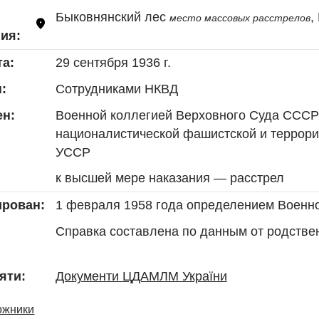
Быковнянский лес 
,
место массовых расстрелов
ия:
29 сентября 1936 г.
та:
Сотрудниками НКВД
:
Военной коллегией Верховного Суда СССР 
н:
националистической фашистской и террорист
УССР
к высшей мере наказания — расстрел
1 февраля 1958 года определением Военн
ирован:
Справка составлена по данным от родстве
Документи ЦДАМЛМ України
яти:
ожники