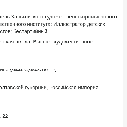
атель Харьковского художественно-промыслового 
ественного института; Иллюстратор детских 
истов; беспартийный
ерская школа; Высшее художественное 
аина 
(ранее Украинская ССР)
лтавской губернии, Российская империя
. 22