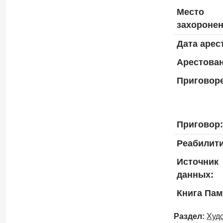
Место
захоронен
Дата арес
Арестован
Приговоре
Приговор:
Реабилит
Источник
данных:
Книга Пам
Раздел:
Худ