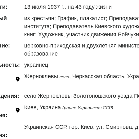
13 июля 1937 г., на 43 году жизни
ти:
из крестьян; График, плакатист; Преподав
ый
института; Преподаватель Киевского худож
книг; Художник, участник движения Бойчук
церковно-приходская и двухлетняя минист
ние:
образование
украинец
ьность:
Жерноклевы 
, Черкасская область, Укр
село
:
село Жерноклевы Золотоношского уезда По
дения:
Киев, Украина 
(ранее Украинская ССР)
ия:
Украинская ССР, гор. Киев, ул. Смирнова, д
ия: