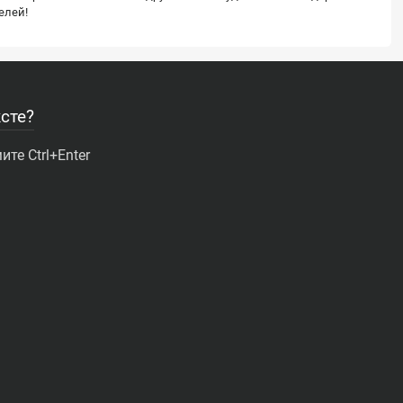
елей!
сте?
те Ctrl+Enter