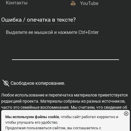
Контакты
YouTube
Ошибка / опечатка в тексте?
Выделите ее мышкой и нажмите Ctrl+Enter
©
Свободное копирование.
Любое использование и перепечатка материалов приветствуется
редакцией проекта. Материалы собраны из разных источников,
часто это семейные воспоминания. Мы считаем, что сведения об
этих важных страницах истории должны быть свободными для
Мы используем файлы cookie
, чтобы сайт работал корректно и
распространения, на них не могут накладываться никакие
чтобы улучшать его удобство.
ограничения. Это наша история, и мы обязаны ее знать,
Продолжая пользоваться сайтом, вы соглашаетесь с