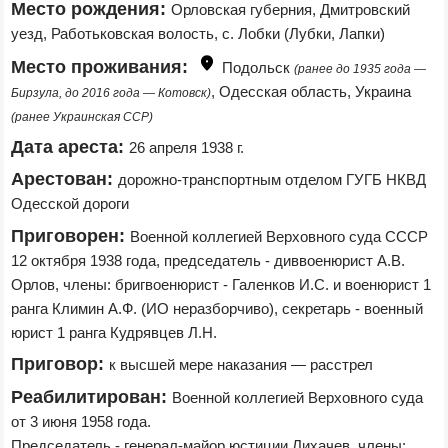
Место рождения:
Орловская губерния, Дмитровский 
уезд, Работьковская волость, с. Лобки (Лубки, Лапки)
Место проживания:
Подольск 
(ранее до 1935 года — 
, Одесская область, Украина 
Бирзула, до 2016 года — Котовск)
(ранее Украинская ССР)
Дата ареста:
26 апреля 1938 г.
Арестован:
дорожно-транспортным отделом ГУГБ НКВД 
Одесской дороги
Приговорен:
Военной коллегией Верховного суда СССР 
12 октября 1938 года, председатель - диввоенюрист А.В. 
Орлов, члены: бригвоенюрист - Галенков И.С. и военюрист 1 
ранга Климин А.Ф. (ИО неразборчиво), секретарь - военный 
юрист 1 ранга Кудрявцев Л.Н.
Приговор:
к высшей мере наказания — расстрел
Реабилитирован:
Военной коллегией Верховного суда 
от 3 июня 1958 года.

Председатель - генерал-майор юстиции Лихачев, члены: 