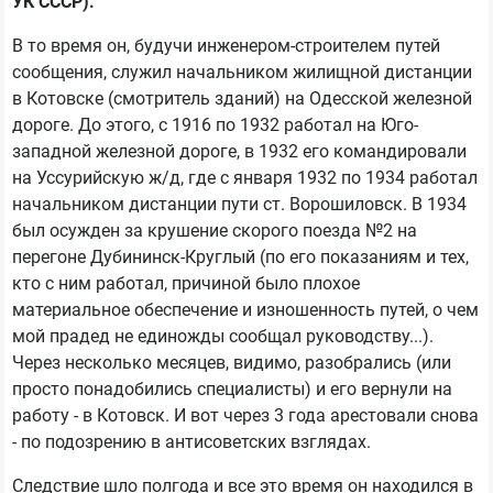
УК СССР).
В то время он, будучи инженером-строителем путей
сообщения, служил начальником жилищной дистанции
в Котовске (смотритель зданий) на Одесской железной
дороге. До этого, с 1916 по 1932 работал на Юго-
западной железной дороге, в 1932 его командировали
на Уссурийскую ж/д, где с января 1932 по 1934 работал
начальником дистанции пути ст. Ворошиловск. В 1934
был осужден за крушение скорого поезда №2 на
перегоне Дубининск-Круглый (по его показаниям и тех,
кто с ним работал, причиной было плохое
материальное обеспечение и изношенность путей, о чем
мой прадед не единожды сообщал руководству...).
Через несколько месяцев, видимо, разобрались (или
просто понадобились специалисты) и его вернули на
работу - в Котовск. И вот через 3 года арестовали снова
- по подозрению в антисоветских взглядах.
Следствие шло полгода и все это время он находился в