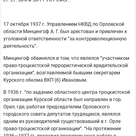
17 октября 1937 г. Управлением НКВД по Орловской
области Минценгоф А. Г. был арестован и привлечен к
уголовной ответственности “за контрреволюционную
деятельность”.
Минценгоф обвинялся в том, что являлся “участником
право-троцкистской террористической вредительской
организации”, возглавляемой бывшим секретарем
Курского обкома ВКП (б) Ивановым.
В 1936 г. “по заданию областного центра троцкистской
организации Курской области был направлен в гор.
Орел, где, работая председателем Орловского
городского совета депутатов трудящихся, являлся
одним из руководителей существовавшей в г. Орле
право-троцкистской организации”. “На протяжении
1936—1937 гг. проводил вредительскую работу в