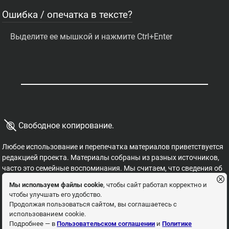
Ошибка / опечатка в тексте?
Выделите ее мышкой и нажмите Ctrl+Enter
©
Свободное копирование.
Любое использование и перепечатка материалов приветствуется
редакцией проекта. Материалы собраны из разных источников,
часто это семейные воспоминания. Мы считаем, что сведения об
этих важных страницах истории должны быть свободными для
Мы используем файлы cookie
, чтобы сайт работал корректно и
распространения, на них не могут накладываться никакие
чтобы улучшать его удобство.
ограничения. Это наша история, и мы обязаны ее знать,
Продолжая пользоваться сайтом, вы соглашаетесь с
сохранять и рассказывать детям.
использованием cookie.
Пользовательское соглашение
Политика
Подробнее — в
Пользовательском соглашении
и
Политике