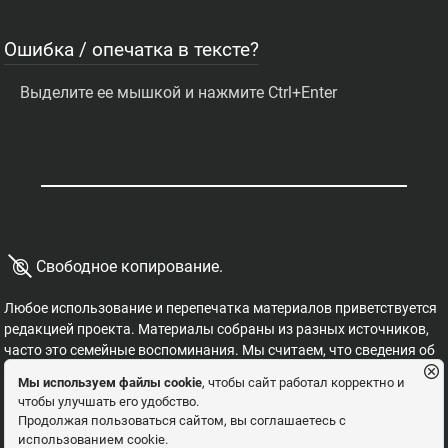
Ошибка / опечатка в тексте?
Выделите ее мышкой и нажмите Ctrl+Enter
©
Свободное копирование.
Любое использование и перепечатка материалов приветствуется
редакцией проекта. Материалы собраны из разных источников,
часто это семейные воспоминания. Мы считаем, что сведения об
этих важных страницах истории должны быть свободными для
Мы используем файлы cookie
, чтобы сайт работал корректно и
распространения, на них не могут накладываться никакие
чтобы улучшать его удобство.
ограничения. Это наша история, и мы обязаны ее знать,
Продолжая пользоваться сайтом, вы соглашаетесь с
сохранять и рассказывать детям.
использованием cookie.