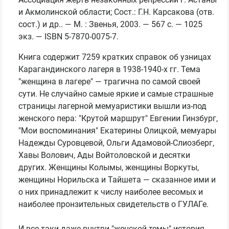
и Акмолинской области; Сост.: Г.Н. Карсакова (отв.
сост.) и др.. — М. : Звенья, 2003. — 567 с. — 1025
экз. — ISBN 5-7870-0075-7.
Книга содержит 7259 кратких справок об узницах
Карагандинского лагеря в 1938-1940-х гг. Тема
"женщина в лагере" — трагична по самой своей
сути. Не случайно самые яркие и самые страшные
страницы лагерной мемуаристики вышли из-под
женского пера: "Крутой маршрут" Евгении Гинзбург,
"Мои воспоминания" Екатерины Олицкой, мемуары
Надежды Суровцевой, Ольги Адамовой-Слиозберг,
Хавы Волович, Ады Войтоловской и десятки
других. Женщины Колымы, женщины Воркуты,
женщины Норильска и Тайшета — сказанное ими и
о них принадлежит к числу наиболее весомых и
наиболее пронзительных свидетельств о ГУЛАГе.
И все-таки даже внутри "женской темы" история