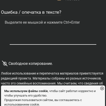
Ошибка / опечатка в тексте?
Выделите ее мышкой и нажмите Ctrl+Enter
©
Свободное копирование.
Любое использование и перепечатка материалов приветствуется
редакцией проекта. Материалы собраны из разных источников,
часто это семейные воспоминания. Мы считаем, что сведения об
этих важных страницах истории должны быть свободными для
Мы используем файлы cookie
, чтобы сайт работал корректно и
распространения, на них не могут накладываться никакие
чтобы улучшать его удобство.
ограничения. Это наша история, и мы обязаны ее знать,
Продолжая пользоваться сайтом, вы соглашаетесь с
сохранять и рассказывать детям.
использованием cookie.