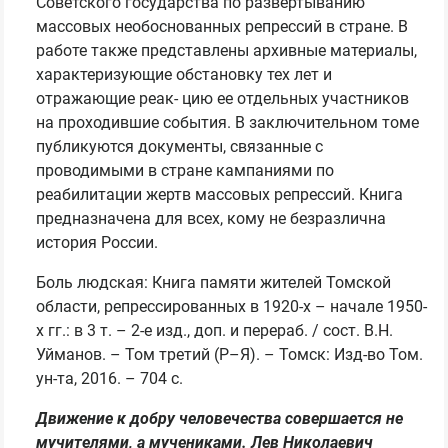
Советского государства по развертыванию
массовых необоснованных репрессий в стране. В
работе также представлены архивные материалы,
характеризующие обстановку тех лет и
отражающие реак- цию ее отдельных участников
на проходившие события. В заключительном томе
публикуются документы, связанные с
проводимыми в стране кампаниями по
реабилитации жертв массовых репрессий. Книга
предназначена для всех, кому не безразлична
история России.
Боль людская: Книга памяти жителей Томской
области, репрессированных в 1920-х – начале 1950-
х гг.: в 3 т. – 2-е изд., доп. и перераб. / сост. В.Н.
Уйманов. – Том третий (Р–Я). – Томск: Изд-во Том.
ун-та, 2016. – 704 с.
Движение к добру человечества совершается не
мучителями, а мучениками. Лев Николаевич