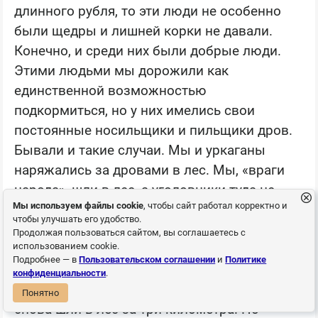
длинного рубля, то эти люди не особенно
были щедры и лишней корки не давали.
Конечно, и среди них были добрые люди.
Этими людьми мы дорожили как
единственной возможностью
подкормиться, но у них имелись свои
постоянные носильщики и пильщики дров.
Бывали и такие случаи. Мы и уркаганы
наряжались за дровами в лес. Мы, «враги
народа», шли в лес, а уголовники туда не
Мы используем файлы cookie
, чтобы сайт работал корректно и
ходили, а поджидали нас недалеко от лагеря,
чтобы улучшать его удобство.
отбирали дрова, в лучшем случае со
Продолжая пользоваться сайтом, вы соглашаетесь с
использованием cookie.
словами: «Мы вам поможем поднести
Подробнее — в
Пользовательском соглашении
и
Политике
дрова», а затем уходили с дровами в лагерь,
конфиденциальности
.
а мы, не имея права возвращаться без дров,
Понятно
снова шли в лес за три километра. Но