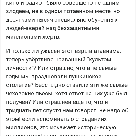
кино и радио - было совершено не одним
злодеем, не в одном потаенном месте, но
десятками тысяч специально обученных
людей-зверей над беззащитными
миллионами жертв.
И только ли ужасен этот взрыв атавизма,
теперь увёртливо названный "культом
личности"? Или страшно, что в те самые
годы мы праздновали пушкинское
столетие? Бесстыдно ставили эти же самые
чеховские пьесы, хотя ответ на них уже был
получен? Или страшней еще то, что и
тридцать лет спустя нам говорят: не надо об
этом! если вспоминать о страданиях
миллионов, это искажает историческую
перспективу! если доискиваться до сути