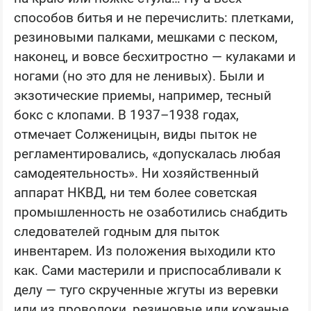
способов битья и не перечислить: плетками,
резиновыми палками, мешками с песком,
наконец, и вовсе бесхитростно — кулаками и
ногами (но это для не ленивых). Были и
экзотические приемы, например, тесный
бокс с клопами. В 1937–1938 годах,
отмечает Солженицын, виды пыток не
регламентировались, «допускалась любая
самодеятельность». Ни хозяйственный
аппарат НКВД, ни тем более советская
промышленность не озаботились снабдить
следователей годным для пыток
инвентарем. Из положения выходили кто
как. Сами мастерили и приспосабливали к
делу — туго скрученные жгуты из веревки
или из проволоки, резиновые или кожаные