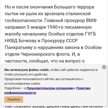
Но и после окончания Большого террора
пытки не ушли из арсенала сталинской
госбезопасности. Главный прокурор ВМФ
направил 3 января 1940-го письменную
жалобу начальнику Особых отделов ГУГБ
НКВД Бочкову и Прокурору СССР
Панкратьеву о нарушениях закона в Особом
отделе Черноморского флота. И, в
частности, сообщал, что на вопрос о
практикуемых там в ходе следствия
Мы используем файлы cookie
, чтобы сайт работал корректно и
избиениях начальник Особого отдела флота
чтобы улучшать его удобство.
Продолжая пользоваться сайтом, вы соглашаетесь с
Лебедев открыто заявил прокурору: «Бил и
использованием cookie.
бить буду. Я имею на сей счет директиву
Подробнее — в
Пользовательском соглашении
и
Политике
конфиденциальности
.
Берия».
Понятно
Как сказано выше, директива действительно