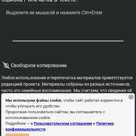
Выделите ее мышкой и нажмите Ctrl+Enter
©
Свободное копирование.
Любое использование и перепечатка материалов приветствуется
редакцией проекта. Материалы собраны из разных источников,
часто это семейные воспоминания. Мы считаем, что сведения об
этих важных страницах истории должны быть свободными для
Мы используем файлы cookie
, чтобы сайт работал корректно и
распространения, на них не могут накладываться никакие
чтобы улучшать его удобство.
ограничения. Это наша история, и мы обязаны ее знать,
Продолжая пользоваться сайтом, вы соглашаетесь с
сохранять и рассказывать детям.
использованием cookie.
Пользовательское соглашение
Политика
Подробнее — в
Пользовательском соглашении
и
Политике
конфиденциальности
.
конфиденциальности