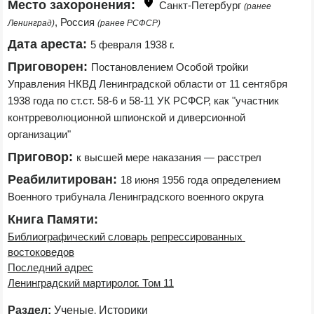
Место захоронения:
Санкт-Петербург 
(ранее 
, Россия 
Ленинград)
(ранее РСФСР)
Дата ареста:
5 февраля 1938 г.
Приговорен:
Постановлением Особой тройки 
Управления НКВД Ленинградской области от 11 сентября 
1938 года по ст.ст. 58-6 и 58-11 УК РСФСР, как "участник 
контрреволюционной шпионской и диверсионной 
организации"
Приговор:
к высшей мере наказания — расстрел
Реабилитирован:
18 июня 1956 года определением 
Военного трибунала Ленинградского военного округа 
Книга Памяти:
Библиографический словарь репрессированных 
востоковедов
Последний адрес
Ленинградский мартиролог. Том 11
,
Раздел:
Ученые
Историки