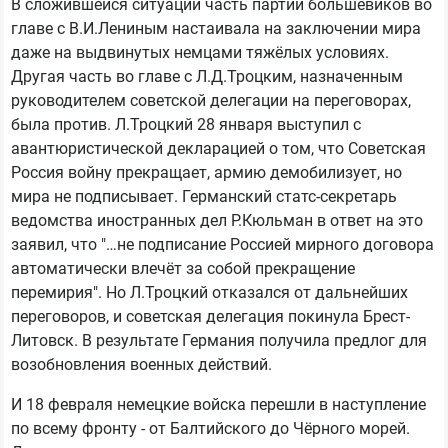
В сложившейся ситуации часть партии большевиков во
главе с В.И.Лениным настаивала на заключении мира
даже на выдвинутых немцами тяжёлых условиях.
Другая часть во главе с Л.Д.Троцким, назначенным
руководителем советской делегации на переговорах,
была против. Л.Троцкий 28 января выступил с
авантюристической декларацией о том, что Советская
Россия войну прекращает, армию демобилизует, но
мира не подписывает. Германский статс-секретарь
ведомства иностранных дел Р.Кюльман в ответ на это
заявил, что "…не подписание Россией мирного договора
автоматически влечёт за собой прекращение
перемирия". Но Л.Троцкий отказался от дальнейших
переговоров, и советская делегация покинула Брест-
Литовск. В результате Германия получила предлог для
возобновления военных действий.
И 18 февраля немецкие войска перешли в наступление
по всему фронту - от Балтийского до Чёрного морей.