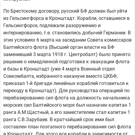
По Брестскому договору, русский БФ должен был уйти
из Гельсингфорса в Кронштадт. Корабли, оставшиеся в
Гельсингфорсе, подлежали разоружению и
интернированию, т.е. становились добычей Германии. В
этих условиях 6 марта на заседании Совета комиссаров
Балтийского флота (Высший орган власти на БФ
заменивший 3 марта 1918 г. Центробалт) было принято
решение о немедленной подготовке к эвакуации флота
и базы в Кронштадт (уже 4 марта Военный отдел
Совкомбалта, избранного накануне вместо ЦКБФ,
приказал 1-й бригаде линейных кораблей готовиться к
переходу в Кронштадт). Для руководства операцией по
перебазированию сил флота на должность начальника
морских сил Балтийского моря был назначен капитан 1
ранга А.М.Щастный, а его заместителем стал капитан 1
ранга С.В.Зарубаев. В кратчайший срок ими был
составлен план поэтапного перебазирования сил флота
в Кронштадт. Для этого все корабли в зависимости от