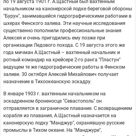
по 19 августа 1901 г. A.Щастный был вахтенным
начальником на канонерской лодке береговой обороны
"Бурун", занимавшейся гидрографическими работами в
шхерах Финского залива. Эти научные исследования
существенно пополнили профессиональные знания
Алексея и очень пригодились ему позже при
организации Ледового похода. С 19 августа этого же
года мичман А.Щастный – вахтенный начальник и
ротный командир на крейсере 2-го ранга "Пластун"
ведущем те же гидрографические работы в Финском
заливе. 30 октября Алексей Михайлович получает
назначение в Тихоокеанскую эскадру.
В январе 1903 г. вахтенным начальником на
эскадренном броненосце "Севастополь" он
отправляется в заграничное плавание. С возвращением
корабля из плавания, А.Щастный назначается на
канонерскую лодку "Манджур", охранявшую русские
промыслы в Тихом океане. На "Манджуре",