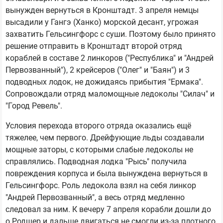
вынужден вернуться в Кронштадт. 3 апреля немцы
высадили у Гангэ (Ханко) морской десант, угрожая
захватить Гельсингфорс с суши. Поэтому было принято
решение отправить в Кронштадт второй отряд
кораблей в составе 2 линкоров ("Республика" и "Андрей
Первозванный"), 2 крейсеров ("Олег" и "Баян") и 3
подводных лодок, не дожидаясь прибытия "Ермака".
Сопровождали отряд маломощные ледоколы "Силач" и
"Город Ревель".
Условия перехода второго отряда оказались ещё
тяжелее, чем первого. Дрейфующие льды создавали
мощные заторы, с которыми слабые ледоколы не
справлялись. Подводная лодка "Рысь" получила
повреждения корпуса и была вынуждена вернуться в
Гельсингфорс. Роль ледокола взял на себя линкор
"Андрей Первозванный", а весь отряд медленно
следовал за ним. К вечеру 7 апреля корабли дошли до
о.Родшер и дальше двигаться не смогли из-за плотного