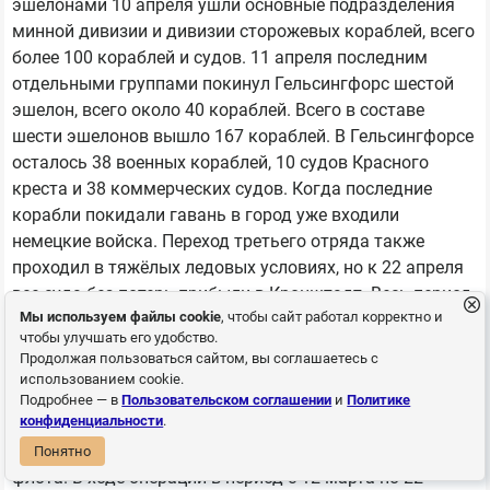
эшелонами 10 апреля ушли основные подразделения
минной дивизии и дивизии сторожевых кораблей, всего
более 100 кораблей и судов. 11 апреля последним
отдельными группами покинул Гельсингфорс шестой
эшелон, всего около 40 кораблей. Всего в составе
шести эшелонов вышло 167 кораблей. В Гельсингфорсе
осталось 38 военных кораблей, 10 судов Красного
креста и 38 коммерческих судов. Когда последние
корабли покидали гавань в город уже входили
немецкие войска. Переход третьего отряда также
проходил в тяжёлых ледовых условиях, но к 22 апреля
все суда без потерь прибыли в Кронштадт. Весь период
Мы используем файлы cookie
, чтобы сайт работал корректно и
эвакуации флота начальник морских сил А.М.Щастный
чтобы улучшать его удобство.
оставался в Гельсингфорсе и руководил операцией. Он
Продолжая пользоваться сайтом, вы соглашаетесь с
вышел в Кронштадт на посыльном судне "Кречет" с
использованием cookie.
пятой группой судов третьего отряда. Вместе с ним на
Подробнее — в
Пользовательском соглашении
и
Политике
конфиденциальности
.
"Кречете" находились штаб флота и Совкомбалт. Так
закончился исторический Ледовый поход Балтийского
Понятно
флота. В ходе операции в период с 12 марта по 22