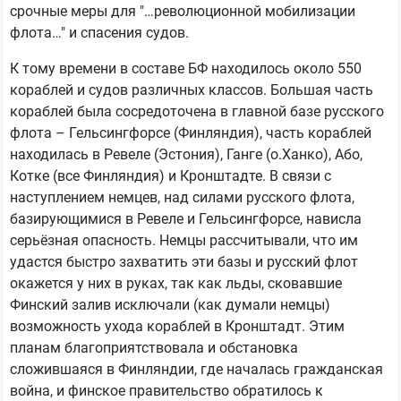
срочные меры для "…революционной мобилизации
флота…" и спасения судов.
К тому времени в составе БФ находилось около 550
кораблей и судов различных классов. Большая часть
кораблей была сосредоточена в главной базе русского
флота – Гельсингфорсе (Финляндия), часть кораблей
находилась в Ревеле (Эстония), Ганге (о.Ханко), Або,
Котке (все Финляндия) и Кронштадте. В связи с
наступлением немцев, над силами русского флота,
базирующимися в Ревеле и Гельсингфорсе, нависла
серьёзная опасность. Немцы рассчитывали, что им
удастся быстро захватить эти базы и русский флот
окажется у них в руках, так как льды, сковавшие
Финский залив исключали (как думали немцы)
возможность ухода кораблей в Кронштадт. Этим
планам благоприятствовала и обстановка
сложившаяся в Финляндии, где началась гражданская
война, и финское правительство обратилось к