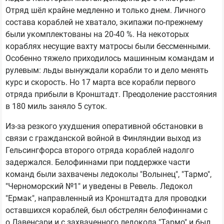
Отряд шёл крайне медленно и только днем. Личного
состава кораблей не хватало, экипажи по-прежнему
были укомплектованы на 20-40 %. На некоторых
кораблях несущие вахту матросы были бессменными.
Особенно тяжело приходилось машинным командам и
рулевым: льды вынуждали корабли то и дело менять
курс и скорость. Но 17 марта все корабли первого
отряда прибыли в Кронштадт. Преодоление расстояния
в 180 миль заняло 5 суток.
Из-за резкого ухудшения оперативной обстановки в
связи с гражданской войной в Финляндии выход из
Гельсингфорса второго отряда кораблей надолго
задержался. Белофиннами при поддержке части
команд были захвачены ледоколы "Волынец", "Тармо",
"Черноморский №1" и уведены в Ревель. Ледокол
"Ермак", направленный из Кронштадта для проводки
оставшихся кораблей, был обстрелян белофиннами с
о.Лавенсари и с захваченного ледокола "Тармо" и был