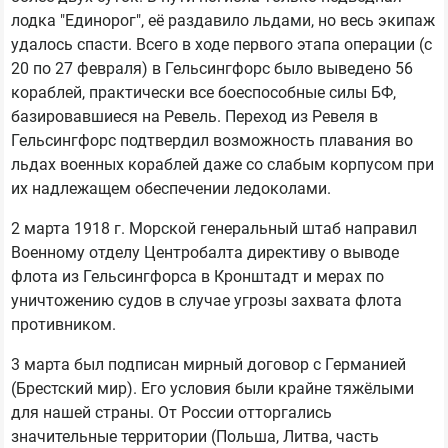
лодка "Единорог", её раздавило льдами, но весь экипаж
удалось спасти. Всего в ходе первого этапа операции (с
20 по 27 февраля) в Гельсингфорс было выведено 56
кораблей, практически все боеспособные силы БФ,
базировавшиеся на Ревель. Переход из Ревеля в
Гельсингфорс подтвердил возможность плавания во
льдах военных кораблей даже со слабым корпусом при
их надлежащем обеспечении ледоколами.
2 марта 1918 г. Морской генеральный штаб направил
Военному отделу Центробалта директиву о выводе
флота из Гельсингфорса в Кронштадт и мерах по
уничтожению судов в случае угрозы захвата флота
противником.
3 марта был подписан мирный договор с Германией
(Брестский мир). Его условия были крайне тяжёлыми
для нашей страны. От России отторгались
значительные территории (Польша, Литва, часть