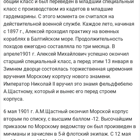
общий класс и был переведен в младший специальный
класс с производством из кадетов в младшие
гардемарины. С этого момента он считался на
действительной военной службе. Каждое лето, начиная
с 1897 г., Алексей проходил практику на военных
кораблях в Балтийском море. Продолжительность
походов ежегодно составляла по три месяца. В
апреле1901 г. Алексей Михайлович успешно окончил
старший специальный класс, а перед этим 13 января в
Зимнем дворце состоялась торжественная церемония
вручения Морскому корпусу нового знамени.
Император Николай II вручил это знамя фельдфебелю
А.Щастному, который и вынес его перед строем
корпуса.
6 мая 1901 г. A.M.Щастный окончил Морской корпус
вторым по списку, с высшим баллом -12. Высочайшим
приказом по Морскому ведомству он был произведен в
мичманы и зачислен в 5-й флотский экипаж. С 12 мая