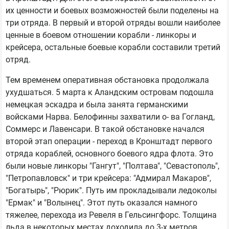
их ценности и боевых возможностей были поделены на
три отряда. В первый и второй отряды вошли наиболее
ценные в боевом отношении корабли - линкоры и
крейсера, остальные боевые корабли составили третий
отряд.
Тем временем оперативная обстановка продолжала
ухудшаться. 5 марта к Аландским островам подошла
немецкая эскадра и была занята германскими
войсками Нарва. Белофинны захватили о- ва Гогланд,
Соммерс и Лавенсари. В такой обстановке начался
второй этап операции - переход в Кронштадт первого
отряда кораблей, основного боевого ядра флота. Это
были новые линкоры "Гангут", "Полтава", "Севастополь",
"Петропавловск" и три крейсера: "Адмирал Макаров",
"Богатырь", "Рюрик". Путь им прокладывали ледоколы
"Ермак" и "Волынец". Этот путь оказался намного
тяжелее, перехода из Ревеля в Гельсингфорс. Толщина
льда в некоторых местах доходила до 3-х метров.