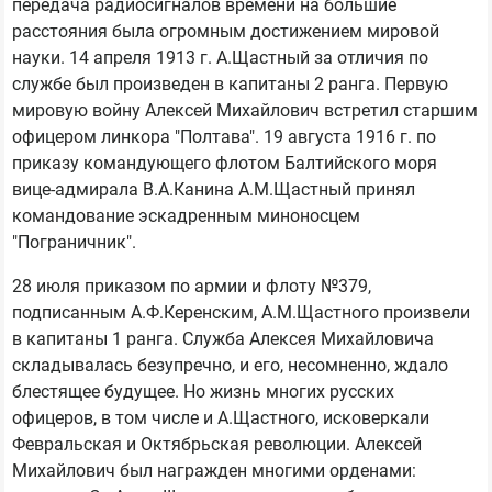
передача радиосигналов времени на большие
расстояния была огромным достижением мировой
науки. 14 апреля 1913 г. А.Щастный за отличия по
службе был произведен в капитаны 2 ранга. Первую
мировую войну Алексей Михайлович встретил старшим
офицером линкора "Полтава". 19 августа 1916 г. по
приказу командующего флотом Балтийского моря
вице-адмирала В.А.Канина А.М.Щастный принял
командование эскадренным миноносцем
"Пограничник".
28 июля приказом по армии и флоту №379,
подписанным А.Ф.Керенским, А.М.Щастного произвели
в капитаны 1 ранга. Служба Алексея Михайловича
складывалась безупречно, и его, несомненно, ждало
блестящее будущее. Но жизнь многих русских
офицеров, в том числе и А.Щастного, исковеркали
Февральская и Октябрьская революции. Алексей
Михайлович был награжден многими орденами: