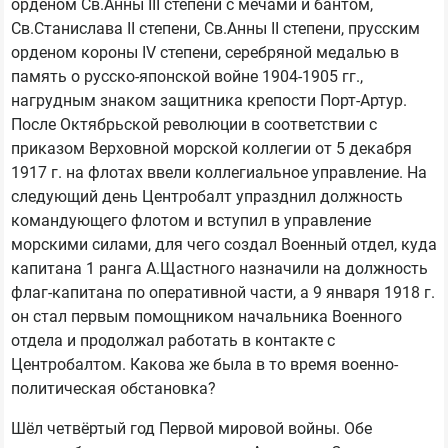
орденом Св.Анны III степени с мечами и бантом,
Св.Станислава II степени, Св.Анны II степени, прусским
орденом короны IV степени, серебряной медалью в
память о русско-японской войне 1904-1905 гг.,
нагрудным знаком защитника крепости Порт-Артур.
После Октябрьской революции в соответствии с
приказом Верховной морской коллегии от 5 декабря
1917 г. на флотах ввели коллегиальное управление. На
следующий день Центробалт упразднил должность
командующего флотом и вступил в управление
морскими силами, для чего создал Военный отдел, куда
капитана 1 ранга А.Щастного назначили на должность
флаг-капитана по оперативной части, а 9 января 1918 г.
он стал первым помощником начальника Военного
отдела и продолжал работать в контакте с
Центробалтом. Какова же была в то время военно-
политическая обстановка?
Шёл четвёртый год Первой мировой войны. Обе