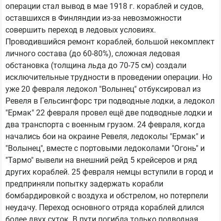
операции стал вывод в мае 1918 г. кораблей и судов,
оставшихся в Финляндии из-за невозможности
совершить переход в ледовых условиях.
Проводившийся ремонт кораблей, большой некомплект
личного состава (до 60-80%), сложная ледовая
обстановка (толщина льда до 70-75 см) создали
исключительные трудности в проведении операции. Но
уже 20 февраля ледокол "Волынец" отбуксировал из
Ревеля в Гельсингфорс три подводные лодки, а ледокол
"Ермак" 22 февраля провел ещё две подводные лодки и
два транспорта с военным грузом. 24 февраля, когда
начались бои на окраине Ревеля, ледоколы "Ермак" и
"Волынец", вместе с портовыми ледоколами "Огонь" и
"Тармо" вывели на внешний рейд 5 крейсеров и ряд
других кораблей. 25 февраля немцы вступили в город и
предприняли попытку задержать корабли
бомбардировкой с воздуха и обстрелом, но потерпели
неудачу. Переход основного отряда кораблей длился
более двух суток. В пути погибла только подводная