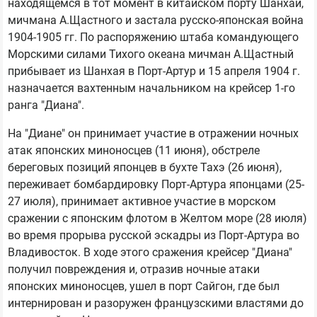
находящемся в тот момент в китайском порту Шанхай,
мичмана А.Щастного и застала русско-японская война
1904-1905 гг. По распоряжению штаба командующего
Морскими силами Тихого океана мичман А.Щастный
прибывает из Шанхая в Порт-Артур и 15 апреля 1904 г.
назначается вахтенным начальником на крейсер 1-го
ранга "Диана".
На "Диане" он принимает участие в отражении ночных
атак японских миноносцев (11 июня), обстреле
береговых позиций японцев в бухте Тахэ (26 июня),
переживает бомбардировку Порт-Артура японцами (25-
27 июля), принимает активное участие в морском
сражении с японским флотом в Желтом море (28 июля)
во время прорыва русской эскадры из Порт-Артура во
Владивосток. В ходе этого сражения крейсер "Диана"
получил повреждения и, отразив ночные атаки
японских миноносцев, ушел в порт Сайгон, где был
интернирован и разоружен французскими властями до