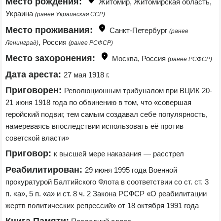
Место рождения:
Житомир, Житомирская область, 
Украина 
(ранее Украинская ССР)
Место проживания:
Санкт-Петербург 
(ранее 
, Россия 
Ленинград)
(ранее РСФСР)
Место захоронения:
Москва, Россия 
(ранее РСФСР)
Дата ареста:
27 мая 1918 г.
Приговорен:
Революционным трибуналом при ВЦИК 20-
21 июня 1918 года по обвинению в том, что «совершая 
геройский подвиг, тем самым создавал себе популярность, 
намереваясь впоследствии использовать её против 
советской власти»
Приговор:
к высшей мере наказания — расстрел
Реабилитирован:
29 июня 1995 года Военной 
прокуратурой Балтийского Флота в соответствии со ст. ст. 3 
п. «а», 5 п. «а» и ст. 8 ч. 2 Закона РСФСР «О реабилитации 
жертв политических репрессий» от 18 октября 1991 года