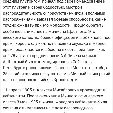
средним плутонгом, принял под свое командование и
этот плутонг и своей бодростью, быстрой
распорядительностью, присутствием духа и полными
распоряжениями выказал боевые способности, какие
трудно ожидать при его молодости. Прошу обратить
особенное внимание на мичмана Щастного. Это
высокого качества боевой офицер, он и в обыкновенное
время хорошо служил, но не всякий служака в мирное
время оказывается и в бою на высоте признания, как
он". 28 августа предписанием А.А.Ливена мичман
А.Щастный был откомандирован из Сайгона в
Петербург в распоряжение Главного Морского штаба, а
25 октября зачислен слушателем в Минный офицерский
класс, располагавшийся в Кронштадте.
11 апреля 1905 г. Алексея Михайловича производят в
лейтенанты. После окончания Минного офицерского
класса 3 мая 1905 г. жизнь молодого лейтенанта была
связана с внедрением на флоте беспроводного