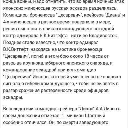
конца войны. Надо отметить, что во время ночных атак
японских миноносцев русская эскадра разделилась.
Командиры броненосца "Цесаревич", крейсера "Диана" и
4-х миноносцев в разное время повернули в море,
решив выполнить приказ командующего эскадрой
контр-адмирала В.К.Витгефта - идти во Владивосток.
Позднее стало известно, что контр-адмирал
В.К.Витгефт, находясь на мостике броненосца
"Цесаревич", погиб в этом бою около 18 часов от
разрыва крупнокалиберного японского снаряда, и
командование эскадрой принял командир
"Цесаревича" Иванов, который умышленно не подавал
сигнала о гибели командующего, чтобы не вызвать в
разгар сражения растерянности среди офицеров
эскадры.
Впоследствии командир крейсера "Диана" А.А.Ливен в
своем донесении отмечал: "...мичман Щастный
особенно отличился. Он, по смерти заведующего