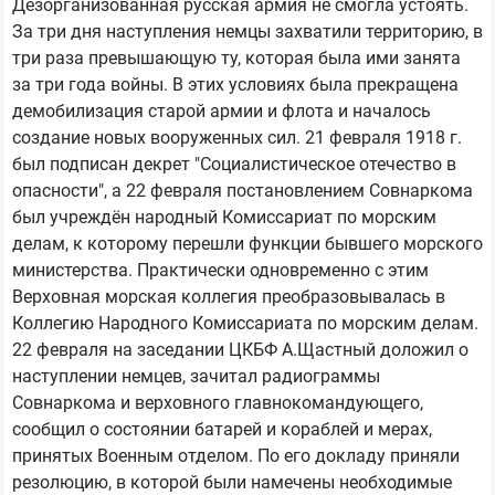
Дезорганизованная русская армия не смогла устоять.
За три дня наступления немцы захватили территорию, в
три раза превышающую ту, которая была ими занята
за три года войны. В этих условиях была прекращена
демобилизация старой армии и флота и началось
создание новых вооруженных сил. 21 февраля 1918 г.
был подписан декрет "Социалистическое отечество в
опасности", а 22 февраля постановлением Совнаркома
был учреждён народный Комиссариат по морским
делам, к которому перешли функции бывшего морского
министерства. Практически одновременно с этим
Верховная морская коллегия преобразовывалась в
Коллегию Народного Комиссариата по морским делам.
22 февраля на заседании ЦКБФ А.Щастный доложил о
наступлении немцев, зачитал радиограммы
Совнаркома и верховного главнокомандующего,
сообщил о состоянии батарей и кораблей и мерах,
принятых Военным отделом. По его докладу приняли
резолюцию, в которой были намечены необходимые