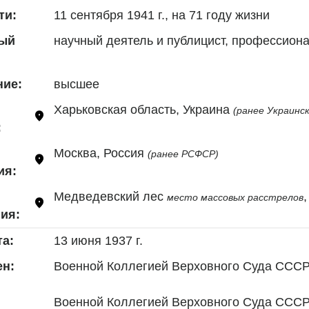
11 сентября 1941 г., на 71 году жизни
ти:
научный деятель и публицист, профессион
ый
высшее
ние:
Харьковская область, Украина 
(ранее Украинс
:
Москва, Россия 
(ранее РСФСР)
ия:
Медведевский лес 
место массовых расстрелов
ия:
13 июня 1937 г.
та:
Военной Коллегией Верховного Суда СССР 13 м
н:
Военной Коллегией Верховного Суда СССР (з