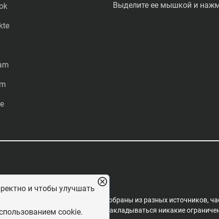
Выделите ее мышкой и нажми
ok
kte
ram
am
e
рректно и чтобы улучшать
редакцией проекта. Материалы собраны из разных источников, ча
пространения, на них не могут накладываться никакие ограничени
спользованием cookie.