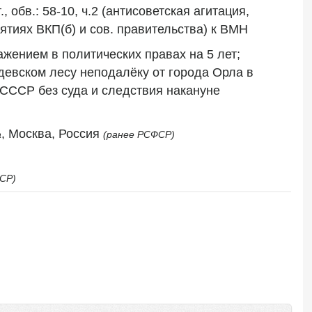
обв.: 58-10, ч.2 (антисоветская агитация, 
тиях ВКП(б) и сов. правительства) к ВМН
жением в политических правах на 5 лет; 
девском лесу неподалёку от города Орла в 
СССР без суда и следствия накануне 
, Москва, Россия 
а
(ранее РСФСР)
СР)