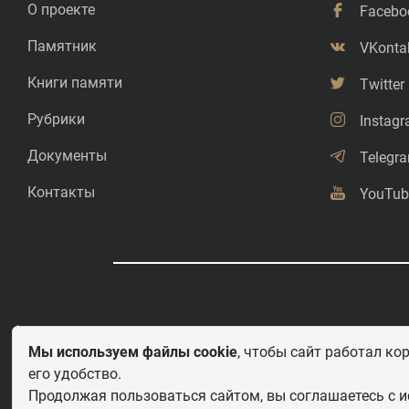
О проекте
Facebo
Памятник
VKonta
Книги памяти
Twitter
Рубрики
Instag
Документы
Telegr
Контакты
YouTub
©
Свободное копирование.
Мы используем файлы cookie
, чтобы сайт работал ко
его удобство.
Любое использование и перепечатка материалов приветствуется 
этих важных страницах истории должны быть свободными для рас
Продолжая пользоваться сайтом, вы соглашаетесь с и