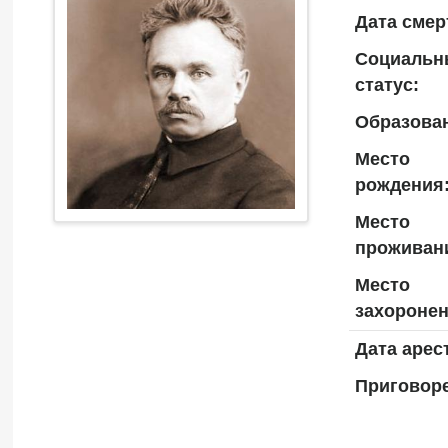
Дата смер
Социальн
статус:
Образова
Место
рождения
Место
проживан
Место
захоронен
Дата арес
Приговоре