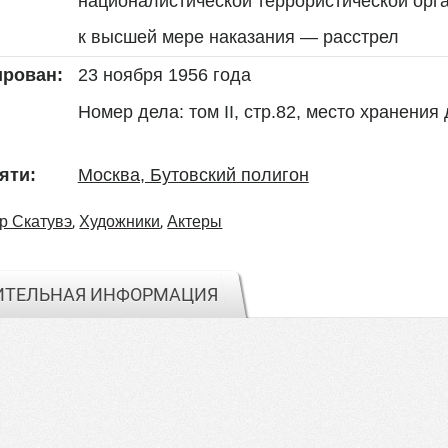
националистической террористической орг
к высшей мере наказания — расстрел
23 ноября 1956 года
ирован:
Номер дела: том II, стр.82, место хранения 
Москва, Бутовский полигон
яти:
,
,
р Скатувэ
Художники
Актеры
ИТЕЛЬНАЯ ИНФОРМАЦИЯ