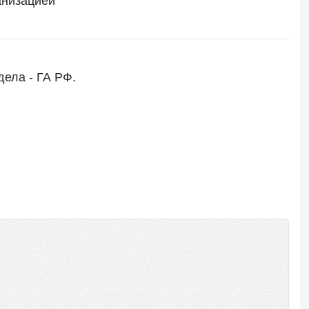
анизацией
дела - ГА РФ.