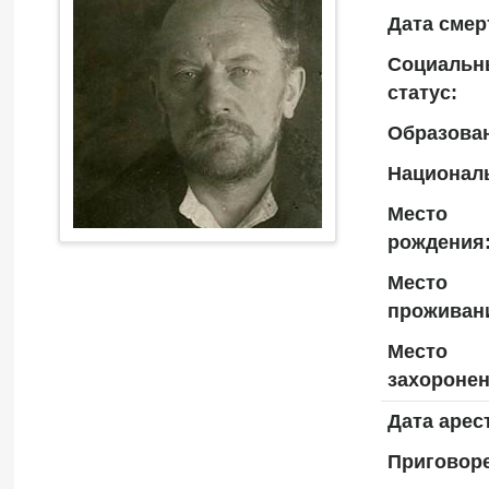
Дата смер
Социальн
статус:
Образова
Национал
Место
рождения
Место
проживан
Место
захоронен
Дата арес
Приговоре