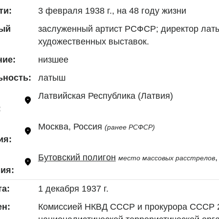
3 февраля 1938 г., на 48 году жизни
ти:
заслуженный артист РСФСР; директор латыш
ый
художественных выставок.
низшее
ние:
латыш
ьность:
Латвийская Республика (Латвия)
:
Москва, Россия 
(ранее РСФСР)
ия:
Бутовский полигон
место массовых расстрелов
ия:
1 декабря 1937 г.
та:
Комиссией НКВД СССР и прокурора СССР 24 
н: