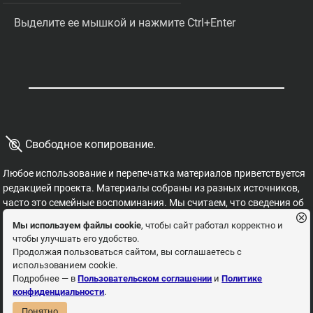
Выделите ее мышкой и нажмите Ctrl+Enter
©
Свободное копирование.
Любое использование и перепечатка материалов приветствуется
редакцией проекта. Материалы собраны из разных источников,
часто это семейные воспоминания. Мы считаем, что сведения об
этих важных страницах истории должны быть свободными для
Мы используем файлы cookie
, чтобы сайт работал корректно и
распространения, на них не могут накладываться никакие
чтобы улучшать его удобство.
ограничения. Это наша история, и мы обязаны ее знать,
Продолжая пользоваться сайтом, вы соглашаетесь с
сохранять и рассказывать детям.
использованием cookie.
Пользовательское соглашение
Политика
Подробнее — в
Пользовательском соглашении
и
Политике
конфиденциальности
.
конфиденциальности
Понятно