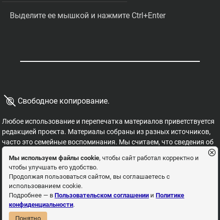
Выделите ее мышкой и нажмите Ctrl+Enter
©
Свободное копирование.
Любое использование и перепечатка материалов приветствуется
редакцией проекта. Материалы собраны из разных источников,
часто это семейные воспоминания. Мы считаем, что сведения об
этих важных страницах истории должны быть свободными для
Мы используем файлы cookie
, чтобы сайт работал корректно и
распространения, на них не могут накладываться никакие
чтобы улучшать его удобство.
ограничения. Это наша история, и мы обязаны ее знать,
Продолжая пользоваться сайтом, вы соглашаетесь с
сохранять и рассказывать детям.
использованием cookie.
Пользовательское соглашение
Политика
Подробнее — в
Пользовательском соглашении
и
Политике
конфиденциальности
.
конфиденциальности
Понятно