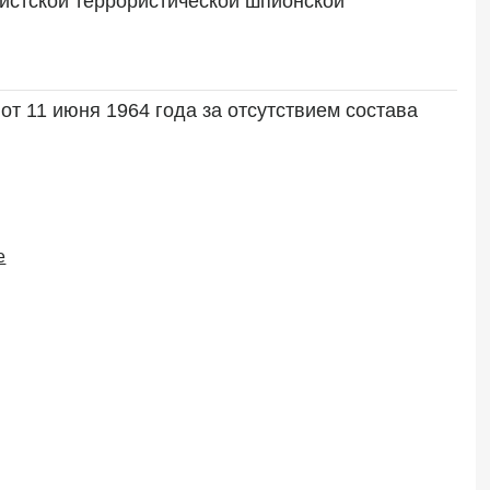
истской террористической шпионской 
т 11 июня 1964 года за отсутствием состава 
е