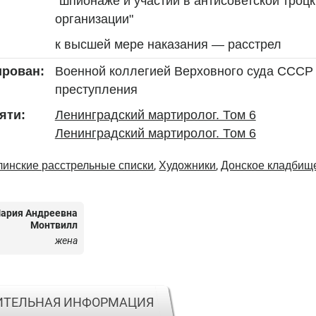
"шпионаже и участии в антисоветской троцк
организации"
к высшей мере наказания — расстрел
Военной коллегией Верховного суда СССР о
ирован:
преступления
Ленинградский мартиролог. Том 6
яти:
Ленинградский мартиролог. Том 6
,
,
линские расстрельные списки
Художники
Донское кладбищ
ария Андреевна
Монтвилл
жена
ИТЕЛЬНАЯ ИНФОРМАЦИЯ