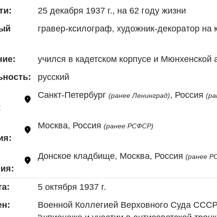
25 декабря 1937 г., на 62 году жизни
ти:
гравер-ксилограф, художник-декоратор на 
ый
учился в кадетском корпусе и Мюнхенской
ние:
русский
ьность:
Санкт-Петербург 
, Россия 
(ранее Ленинград)
(р
:
Москва, Россия 
(ранее РСФСР)
ия:
Донское кладбище, Москва, Россия 
(ранее Р
ия:
5 октября 1937 г.
та:
Военной Коллегией Верховного Суда СССР 
н: