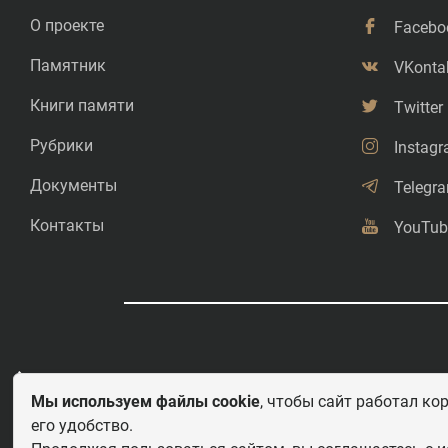
О проекте
Facebo
Памятник
VKonta
Книги памяти
Twitter
Рубрики
Instag
Документы
Telegr
Контакты
YouTub
©
Свободное копирование.
Мы используем файлы cookie
, чтобы сайт работал ко
его удобство.
Любое использование и перепечатка материалов приветствуется 
этих важных страницах истории должны быть свободными для рас