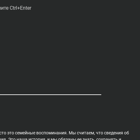
те Ctrl+Enter
сто это семейные воспоминания. Мы считаем, что сведения об
я. Это наша история, и мы обязаны ее знать, сохранять и