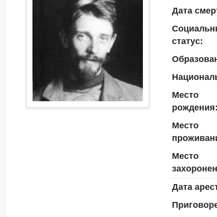
Дата смер
Социальн
статус:
Образова
Национал
Место
рождения
Место
проживан
Место
захоронен
Дата арес
Приговоре