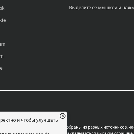
Выделите ее мышкой и нажми
ok
kte
ram
am
e
рректно и чтобы улучшать
редакцией проекта. Материалы собраны из разных источников, ча
пространения, на них не могут накладываться никакие ограничени