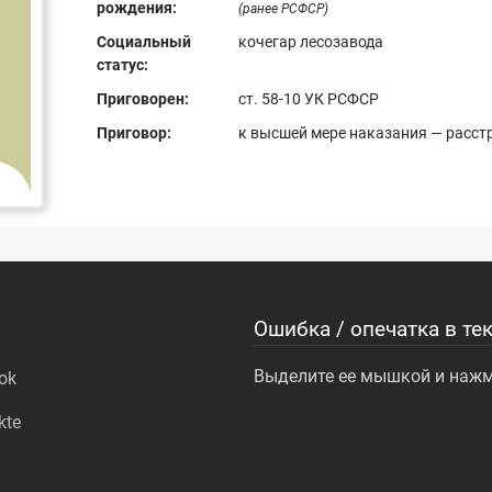
рождения:
(ранее РСФСР)
Социальный
кочегар лесозавода
статус:
Приговорен:
ст. 58-10 УК РСФСР
Приговор:
к высшей мере наказания — расст
Ошибка / опечатка в тек
Выделите ее мышкой и нажми
ok
kte