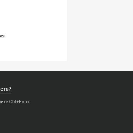
рел
сте?
те Ctrl+Enter