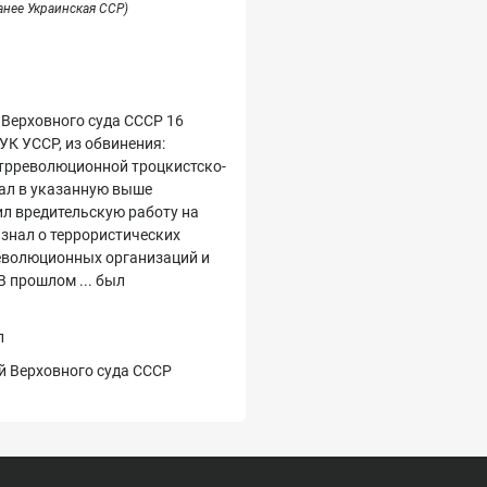
анее Украинская ССР)
 Верховного суда СССР 16
1 УК УССР, из обвинения:
трреволюционной троцкистско-
ал в указанную выше
ил вредительскую работу на
 знал о террористических
еволюционных организаций и
В прошлом ... был
л
ей Верховного суда СССР