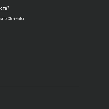
сте?
те Ctrl+Enter