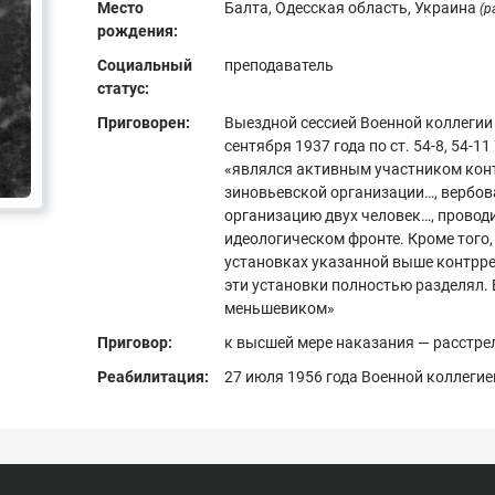
Место
Балта, Одесская область, Украина
(р
рождения:
Социальный
преподаватель
статус:
Приговорен:
Выездной сессией Военной коллегии
сентября 1937 года по ст. 54-8, 54-1
«являлся активным участником кон
зиновьевской организации…, вербов
организацию двух человек…, провод
идеологическом фронте. Кроме того,
установках указанной выше контрр
эти установки полностью разделял. 
меньшевиком»
Приговор:
к высшей мере наказания — расстре
Реабилитация:
27 июля 1956 года Военной коллеги