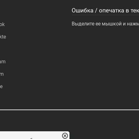
Ошибка / опечатка в тек
Выделите ее мышкой и нажми
ok
kte
ram
am
e