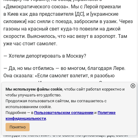
«Демократического союза». Мы с Лерой приехали
в Киев как два представителя [ДС], и [украинские
силовики] нас сняли с поезда, забросили в уазик. Через
газоны на красный свет куда-то повезли на дикой
скорости. Выяснилось, что нас везут в аэропорт. Там
уже час стоит самолет.
— Хотели депортировать в Москву?
— Да, но мы отбились — во многом, благодаря Лере.
Она сказала: «Если самолет взлетит, я разобью
иллюминатор. И никто не приземлится». Одна женщина
Мы используем файлы cookie
, чтобы сайт работал корректно и
сказала: «Я лечу на похороны, мне срочно надо». Лера
чтобы улучшать его удобство.
отвечает: «Вы здесь будете похоронены». Тогда
Продолжая пользоваться сайтом, вы соглашаетесь с
пассажиры быстренько создали оргкомитет
использованием cookie.
и выдвинули своих представителей, которые подошли
Подробнее — в
Пользовательском соглашении
и
Политике
конфиденциальности
.
к пилотам и сказали: «Мы не знаем, кто эти люди.
Мы не знаем их политических взглядов. Но мы с ними
Понятно
никуда не полетим». Это было потрясающе! Да, были