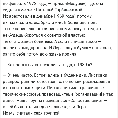
по февраль 1972 года, — прим. «Медузы»), где она
сидела вместе с Наташей Горбаневской.
Их арестовали в декабре [1969 года], потому
их называли «декабристами». В больнице, пока
ты не напишешь покаяние и помиловку о том, что
не будешь бороться с советской властью,
ты считаешься больным. А если написал такое —
значит, «выздоровел». И Лера такую бумагу написала,
за что себя потом всю жизнь корила.
— Как часто вы встречались тогда, в 1980-х?
— Очень часто. Встречались в будние дни. Листовки
распространяли, естественно, по ночам, раскладывая
их в почтовые ящики. Писали письма в различные
творческие союзы, правозащитные [организации] и так
далее. Наша группа называлась «Сопротивление» —
в ней было только два человека, я и Лера.
Но мы считали себя группой.