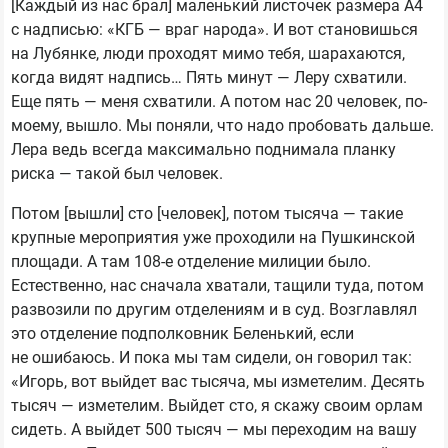
[Каждый из нас брал] маленький листочек размера А4
с надписью: «КГБ — враг народа». И вот становишься
на Лубянке, люди проходят мимо тебя, шарахаются,
когда видят надпись… Пять минут — Леру схватили.
Еще пять — меня схватили. А потом нас 20 человек, по-
моему, вышло. Мы поняли, что надо пробовать дальше.
Лера ведь всегда максимально поднимала планку
риска — такой был человек.
Потом [вышли] сто [человек], потом тысяча — такие
крупные мероприятия уже проходили на Пушкинской
площади. А там 108-е отделение милиции было.
Естественно, нас сначала хватали, тащили туда, потом
развозили по другим отделениям и в суд. Возглавлял
это отделение подполковник Беленький, если
не ошибаюсь. И пока мы там сидели, он говорил так:
«Игорь, вот выйдет вас тысяча, мы изметелим. Десять
тысяч — изметелим. Выйдет сто, я скажу своим орлам
сидеть. А выйдет 500 тысяч — мы переходим на вашу