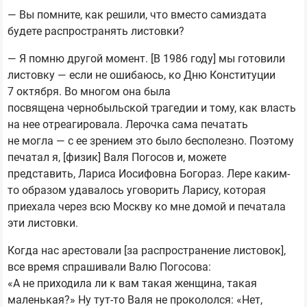
— Вы помните, как решили, что вместо самиздата
будете распространять листовки?
— Я помню другой момент. [В 1986 году] мы готовили
листовку — если не ошибаюсь, ко Дню Конституции
7 октября. Во многом она была
посвящена чернобыльской трагедии и тому, как власть
на нее отреагировала. Лерочка сама печатать
не могла — с ее зрением это было бесполезно. Поэтому
печатал я, [физик] Валя Погосов и, можете
представить, Лариса Иосифовна Богораз. Лере каким-
то образом удавалось уговорить Ларису, которая
приехала через всю Москву ко мне домой и печатала
эти листовки.
Когда нас арестовали [за распространение листовок],
все время спрашивали Валю Погосова:
«А не приходила ли к вам такая женщина, такая
маленькая?» Ну тут-то Валя не прокололся: «Нет,