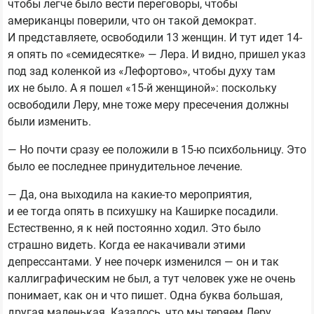
чтобы легче было вести переговоры, чтобы
американцы поверили, что он такой демократ.
И представляете, освободили 13 женщин. И тут идет 14-
я опять по «семидесятке» — Лера. И видно, пришел указ
под зад коленкой из «Лефортово», чтобы духу там
их не было. А я пошел «15-й женщиной»: поскольку
освободили Леру, мне тоже меру пресечения должны
были изменить.
— Но почти сразу ее положили в 15-ю психбольницу. Это
было ее последнее принудительное лечение.
— Да, она выходила на какие-то мероприятия,
и ее тогда опять в психушку на Каширке посадили.
Естественно, я к ней постоянно ходил. Это было
страшно видеть. Когда ее накачивали этими
депрессантами. У нее почерк изменился — он и так
каллиграфическим не был, а тут человек уже не очень
понимает, как он и что пишет. Одна буква большая,
другая маленькая. Казалось, что мы теряем Леру.