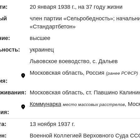
20 января 1938 г., на 37 году жизни
ти:
член партии «Сельробедность»; начальни
ый
«Стандартбетон»
высшее
ние:
украинец
ьность:
Львовское воеводство, с. Дальев
Московская область, Россия 
(ранее РСФСР)
ия:
Московская область, ст. Павшино Калининс
оживания:
Коммунарка
, Мос
место массовых расстрелов
ия:
13 ноября 1937 г.
та:
Военной Коллегией Верховного Суда ССС
н: