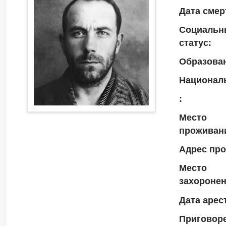
Дата смер
Социальн
статус:
Образова
Национал
:
Место
проживан
Адрес пр
Место
захоронен
Дата арес
Приговоре