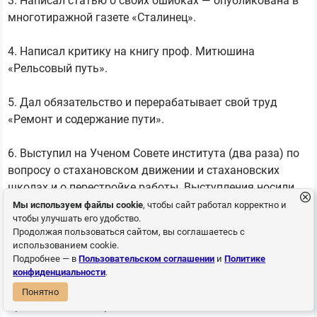
3. Написал статью о своих ошибках — опубликована в
многотиражной газете «Сталинец».
4. Написал критику на книгу проф. Митюшина
«Рельсовый путь».
5. Дал обязательство и перерабатывает свой труд
«Ремонт и содержание пути».
6. Выступил на Ученом Совете института (два раза) по
вопросу о стахановском движении и стахановских
школах и о перестройке работы. Выступления носили
самокритичный характер.
Мы используем файлы cookie
, чтобы сайт работал корректно и
чтобы улучшать его удобство.
Продолжая пользоваться сайтом, вы соглашаетесь с
7. Активно участвовал в путейских отраслевых
использованием cookie.
конференциях по вопросам расчета пути.
Подробнее — в
Пользовательском соглашении
и
Политике
конфиденциальности
.
Все эти факты показывают стремление профессора
Понятно
Крачковского исправить свои ошибки».