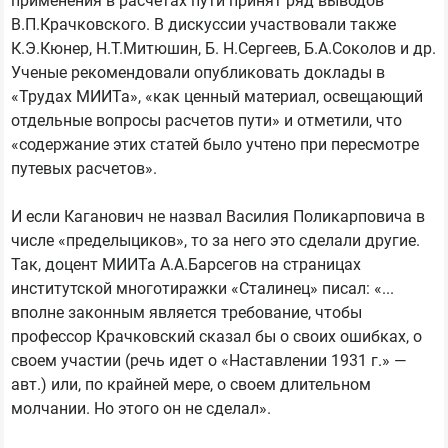
применения в расчетах пути принят ряд выводов
В.П.Крачковского. В дискуссии участвовали также
К.Э.Кюнер, Н.Т.Митюшин, Б. Н.Сергеев, Б.А.Соколов и др.
Ученые рекомендовали опубликовать доклады в
«Трудах МИИТа», «как ценный материал, освещающий
отдельные вопросы расчетов пути» и отметили, что
«содержание этих статей было учтено при пересмотре
путевых расчетов».
И если Каганович не назвал Василия Поликарповича в
числе «пределыциков», то за него это сделали другие.
Так, доцент МИИТа А.А.Барсегов на страницах
институтской многотиражки «Сталинец» писал: «...
вполне законным является требование, чтобы
профессор Крачковский сказал бы о своих ошибках, о
своем участии (речь идет о «Наставлении 1931 г.» —
авт.) или, по крайней мере, о своем длительном
молчании. Но этого он не сделал».