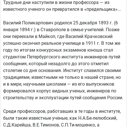
Трудные дни наступили в жизни профессора — из
известного ученого он превратился в «предельщика»...
Василий Поликарпович родился 25 декабря 1893 г. (6
января 1894 г.) в Ставрополе в семье учителей. Позже
они переехали в Майкоп, где Василий Крачковский
успешно окончил реальное училище в 1911 г. В том же
году по итогам конкурсных экзаменов юноша стал
студентом Петербургского института инженеров путей
сообщения, который незадолго до этого отметил
столетие со дня основания. Институт славился своими
традициями, известными не только в нашей стране, но
и в мире, научными школами — из его выпускников
формировался корпус видных ученых, инженеров по
строительству и эксплуатации путей сообщения России.
Среди профессоров, работавших в те годы в институте,
были такие известные ученые, как Н.А.Бе-лелюбский,
С.Д.Карейша, В.Е.Тимонов, С.П.Ти-мошенко, а