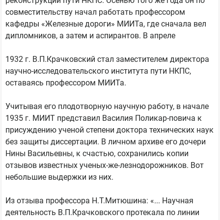
реконструкции пути НКПС. Осенью того же года он по
совместительству начал работать профессором
кафедры «Железные дороги» МИИТа, где сначала вел
дипломников, а затем и аспирантов. В апреле
1932 г. В.П.Крачковский стал заместителем директора
научно-исследовательского института пути НКПС,
оставаясь профессором МИИТа.
Учитывая его плодотворную научную работу, в начале
1935 г. МИИТ представил Василия Поликар-повича к
присуждению ученой степени доктора технических наук
без защиты диссертации. В личном архиве его дочери
Нины Васильевны, к счастью, сохранились копии
отзывов известных ученых-же-лезнодорожников. Вот
небольшие выдержки из них.
Из отзыва профессора Н.Т.Митюшина: «... Научная
деятельность В.П.Крачковского протекала по линии