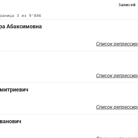
Записей
раница 3 из 9'846
ра Абаксимовна
Список репрессир
Список репрессир
Дмитриевич
Список репрессир
ванович