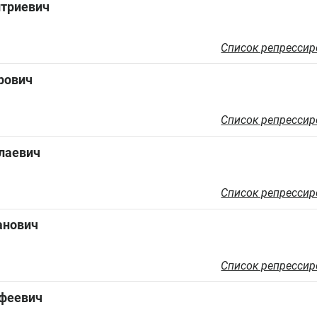
триевич
Список репрессир
рович
Список репрессир
лаевич
Список репрессир
анович
Список репрессир
феевич