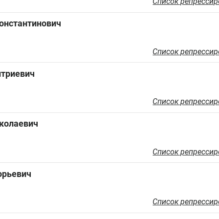
Список репрессир
онстантинович
Список репрессир
итриевич
Список репрессир
колаевич
Список репрессир
орьевич
Список репрессир