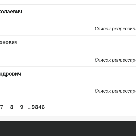
колаевич
Список репрессир
онович
Список репрессир
ндрович
Список репрессир
7
8
9
…9846