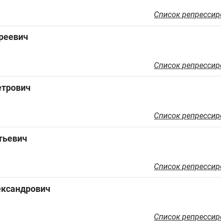
Список репрессир
реевич
Список репрессир
етрович
Список репрессир
тьевич
Список репрессир
ександрович
Список репрессир