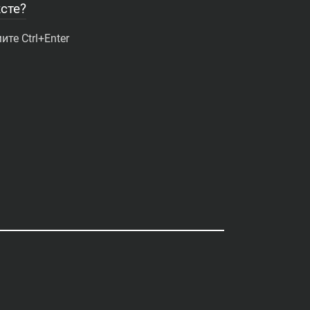
сте?
те Ctrl+Enter