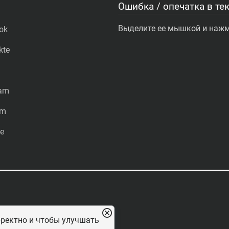
Ошибка / опечатка в тек
Выделите ее мышкой и нажми
ok
kte
ram
am
e
рректно и чтобы улучшать