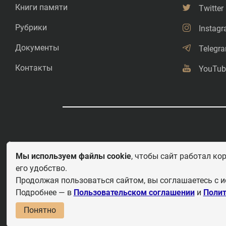
Книги памяти
Twitter
Рубрики
Instag
Документы
Telegr
Контакты
YouTub
©
Свободное копирование.
Мы используем файлы cookie
, чтобы сайт работал ко
его удобство.
Любое использование и перепечатка материалов приветствуется 
этих важных страницах истории должны быть свободными для рас
Продолжая пользоваться сайтом, вы соглашаетесь с и
рассказывать детям.
Подробнее — в
Пользовательском соглашении
и
Полит
По
Понятно