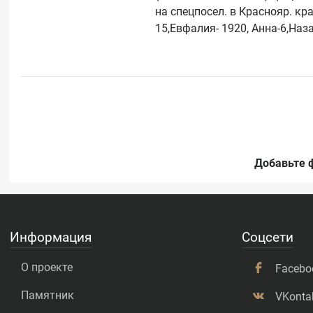
на спецпосел. в Краснояр. кра
Добавьте 
Информация
Соцсети
О проекте
Facebo
Памятник
VKonta