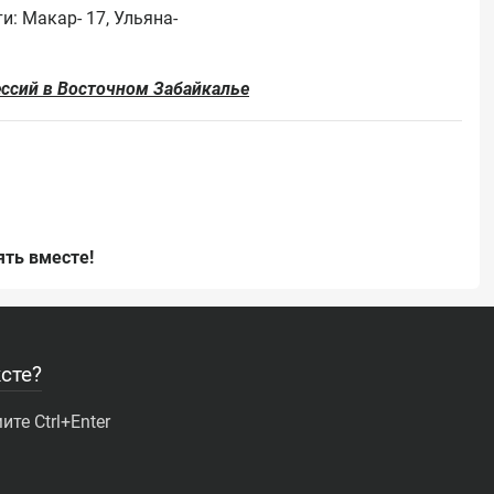
и: Макар- 17, Ульяна- 
ессий в Восточном Забайкалье
ть вместе!
сте?
те Ctrl+Enter