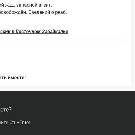
ж.д., запасной агент. 
освобождён. Сведений о реаб. 
ессий в Восточном Забайкалье
ть вместе!
сте?
те Ctrl+Enter