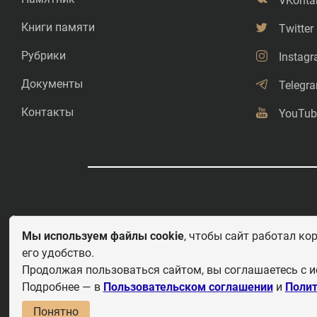
VKonta
Книги памяти
Twitter
Рубрики
Instag
Документы
Telegr
Контакты
YouTub
©
Свободное копирование.
Мы используем файлы cookie
, чтобы сайт работал ко
его удобство.
Любое использование и перепечатка материалов приветствуется 
этих важных страницах истории должны быть свободными для рас
Продолжая пользоваться сайтом, вы соглашаетесь с и
рассказывать детям.
Подробнее — в
Пользовательском соглашении
и
Полит
По
Понятно