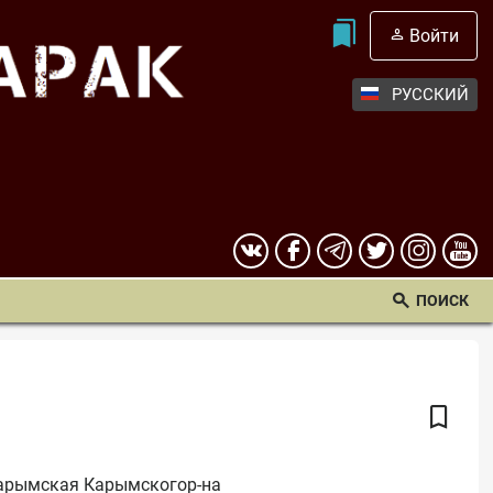
Войти
РУССКИЙ
ПОИСК
 Карымская Карымскогор-на 