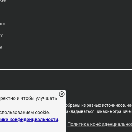
kte
ram
am
e
рректно и чтобы улучшать
редакцией проекта. Материалы собраны из разных источников, ча
пространения, на них не могут накладываться никакие ограничени
спользованием cookie.
ике конфиденциальности
.
льзовательское соглашение
Политика конфиденциально