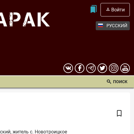
Войти
РУССКИЙ
ПОИСК
сский, житель с. Новотроицкое 