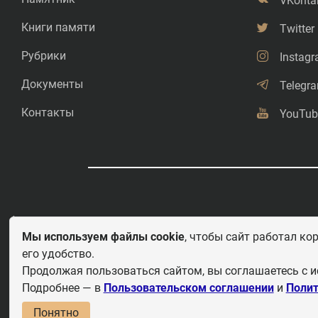
VKonta
Книги памяти
Twitter
Рубрики
Instag
Документы
Telegr
Контакты
YouTub
©
Свободное копирование.
Мы используем файлы cookie
, чтобы сайт работал ко
его удобство.
Любое использование и перепечатка материалов приветствуется 
этих важных страницах истории должны быть свободными для рас
Продолжая пользоваться сайтом, вы соглашаетесь с и
рассказывать детям.
Подробнее — в
Пользовательском соглашении
и
Полит
По
Понятно