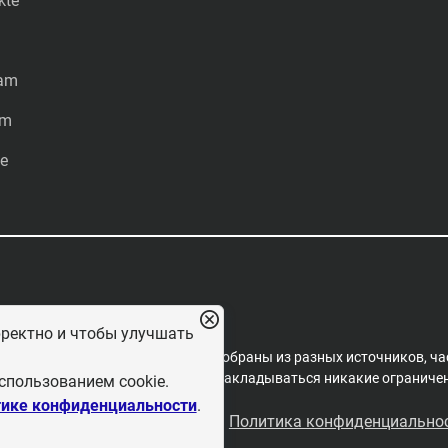
kte
ram
am
e
рректно и чтобы улучшать
редакцией проекта. Материалы собраны из разных источников, ча
пространения, на них не могут накладываться никакие ограничени
спользованием cookie.
ике конфиденциальности
.
льзовательское соглашение
Политика конфиденциально