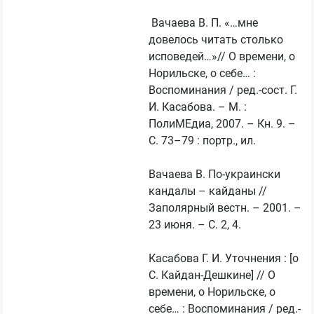
 Вачаева В. П. «…мне 
довелось читать столько 
исповедей…»// О времени, о 
Норильске, о себе… : 
Воспоминания / ред.-сост. Г. 
И. Касабова. – М. : 
ПолиМЕдиа, 2007. – Кн. 9. – 
С. 73–79 : портр., ил.

Вачаева В. По-украински 
кандалы – кайданы // 
Заполярный вестн. – 2001. – 
23 июня. – С. 2, 4.

Касабова Г. И. Уточнения : [о 
С. Кайдан-Дешкине] // О 
времени, о Норильске, о 
себе… : Воспоминания / ред.-