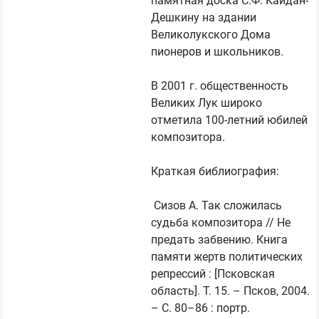
памятная доска С.Ф. Кайдан-
Дешкину на здании 
Великолукского Дома 
пионеров и школьников.

В 2001 г. общественность 
Великих Лук широко 
отметила 100-летний юбилей 
композитора.

Краткая библиография:

 Сизов А. Так сложилась 
судьба композитора // Не 
предать забвению. Книга 
памяти жертв политических 
репрессий : [Псковская 
область]. Т. 15. – Псков, 2004. 
– С. 80–86 : портр.
