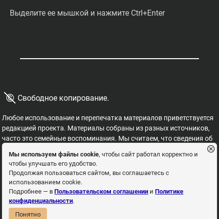
Выделите ее мышкой и нажмите Ctrl+Enter
©
Свободное копирование.
Любое использование и перепечатка материалов приветствуется
редакцией проекта. Материалы собраны из разных источников,
часто это семейные воспоминания. Мы считаем, что сведения об
этих важных страницах истории должны быть свободными для
Мы используем файлы cookie
, чтобы сайт работал корректно и
распространения, на них не могут накладываться никакие
чтобы улучшать его удобство.
ограничения. Это наша история, и мы обязаны ее знать,
Продолжая пользоваться сайтом, вы соглашаетесь с
сохранять и рассказывать детям.
использованием cookie.
Пользовательское соглашение
Политика
Подробнее — в
Пользовательском соглашении
и
Политике
конфиденциальности
.
конфиденциальности
Понятно