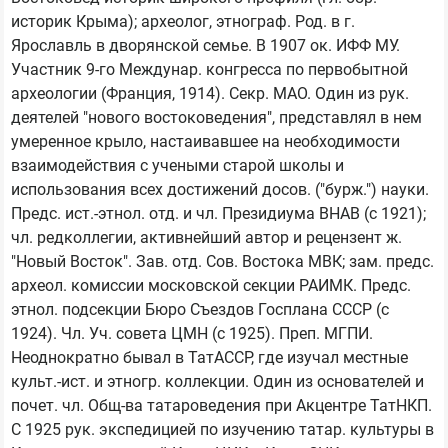
историк Крыма); археолог, этнограф. Род. в г. 
Ярославль в дворянской семье. В 1907 ок. ИФФ МУ. 
Участник 9-го Междунар. конгресса по первобытной 
археологии (Франция, 1914). Секр. МАО. Один из рук. 
деятелей "нового востоковедения", представлял в нем 
умеренное крыло, настаивавшее на необходимости 
взаимодействия с учеными старой школы и 
использования всех достижений досов. ("бурж.") науки. 
Предс. ист.-этнол. отд. и чл. Президиума ВНАВ (с 1921); 
чл. редколлегии, активнейший автор и рецензент ж. 
"Новый Восток". Зав. отд. Сов. Востока МВК; зам. предс. 
археол. комиссии московской секции РАИМК. Предс. 
этнол. подсекции Бюро Съездов Госплана СССР (с 
1924). Чл. Уч. совета ЦМН (с 1925). Преп. МГПИ. 
Неоднократно бывал в ТатАССР, где изучал местные 
культ.-ист. и этногр. коллекции. Один из основателей и 
почет. чл. Общ-ва татароведения при Акцентре ТатНКП. 
С 1925 рук. экспедицией по изучению татар. культуры в 