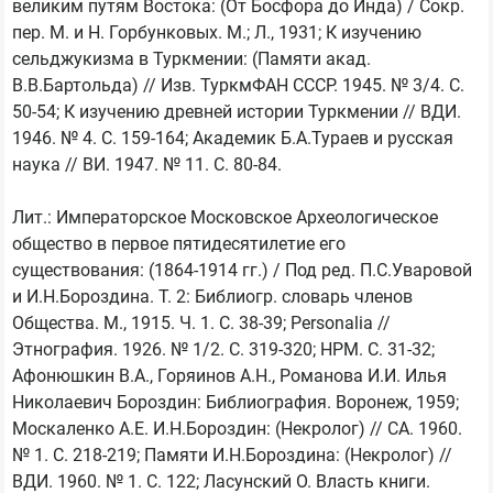
великим путям Востока: (От Босфора до Инда) / Сокр. 
пер. М. и Н. Горбунковых. М.; Л., 1931; К изучению 
сельджукизма в Туркмении: (Памяти акад. 
В.В.Бартольда) // Изв. ТуркмФАН СССР. 1945. № 3/4. С. 
50-54; К изучению древней истории Туркмении // ВДИ. 
1946. № 4. С. 159-164; Академик Б.А.Тураев и русская 
наука // ВИ. 1947. № 11. С. 80-84.

Лит.: Императорское Московское Археологическое 
общество в первое пятидесятилетие его 
существования: (1864-1914 гг.) / Под ред. П.С.Уваровой 
и И.Н.Бороздина. Т. 2: Библиогр. словарь членов 
Общества. М., 1915. Ч. 1. С. 38-39; Personalia // 
Этнография. 1926. № 1/2. С. 319-320; НРМ. С. 31-32; 
Афонюшкин В.А., Горяинов А.Н., Романова И.И. Илья 
Николаевич Бороздин: Библиография. Воронеж, 1959; 
Москаленко А.Е. И.Н.Бороздин: (Некролог) // СА. 1960. 
№ 1. С. 218-219; Памяти И.Н.Бороздина: (Некролог) // 
ВДИ. 1960. № 1. С. 122; Ласунский О. Власть книги. 