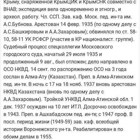
Крыму, снаряженной КрымЦИК и КрымСНК совместно с 
ВНАВ; экспедиция вела одновременно и этногр., и 
археол. работу. Чл. ССП. Зав. каф. Моск. пед. ин-та им. 
А.С.Бубнова. Арестован 14 февр. 1935 (по одному делу с 
А.С.Башкировым и А.А.Захаровым); обвинялся по ст. 58-
10, 58-11 УК РСФСР (участие в КР националист. группе). 
Судебный процесс спецколлегии Московского 
городского суда, начатый 29 июля 1935 и 
продолженный 9 авг., был отложен; дело направлено в 
ОСО НКВД. 14 сент. по распоряжению ОСО на 3 года 
сослан в Алма-Ату (Казахстан). Преп. в Алма-Атинском 
пед. ин-те. В ночь с 17 на 18 нояб. 1937 вновь арестован 
НКВД Казахстана (вновь по одному делу с 
А.А.Захаровым). Тройкой УНКВД Алма-Атинской обл. 1 
дек. 1937 осужден на 10 лет ИТЛ. Досрочно освобожден 
в 1943. Преп. в Ашхабадском пед. ин-те; с 1947 проф. В 
посл. период жизни (1949-59) зав. каф. всеобщей 
истории Воронежского ун-та. Реабилитирован в по 
обоим делам в 1955.
