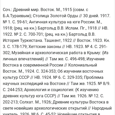
Соч.: Древний мир. Восток. М., 1915 (совм. с 
Б.А.Тураевым); Столица Золотой Орды // 30 дней. 1917. 
№ 1. С. 59-61; Античная культура на юге России. М., 
1918; (рец. на кн.) Бартольд В.В. Ислам. Пг., 1918 // НВ. 
1922. № 2. С. 700-701; (рец. на кн.) Бартольд В.В. 
История Туркестана. Ташкент, 1922 // Восток. 1923. Кн. 
3. С. 178-179; Хеттские законы // НВ. 1923. № 4. С. 291-
302; Музейная и археологическая работа в Крыму: (Из 
личных впечатлений) // Там же. С. 496-498; Изучение 
Востока в современной России // Колониальный 
Восток. М., 1924. С. 324-353; Об изучении восточных 
культур СССР // НВ. 1924. № 6. С. 329-335; Проблема 
научных экспедиций на Востоке // Там же. 1925. № 8/9. 
С. 244-253; Археология и социология: (К изучению 
древних культур юга СССР) // Там же. 1926. № 12. С. 
202-213; Солхат. М., 1926; Древние культуры Востока в 
свете новейших археологических открытий // Народный 
учитель. 1926. № 6. С. 45-52; Новейшие открытия в 