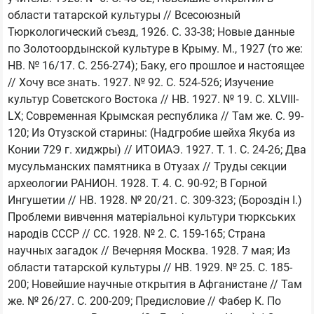
области татарской культуры // Всесоюзный 
Тюркологический съезд, 1926. С. 33-38; Новые данные 
по Золотоордынской культуре в Крыму. М., 1927 (то же: 
НВ. № 16/17. С. 256-274); Баку, его прошлое и настоящее 
// Хочу все знать. 1927. № 92. С. 524-526; Изучение 
культур Советского Востока // НВ. 1927. № 19. С. XLVIII-
LX; Современная Крымская республика // Там же. С. 99-
120; Из Отузской старины: (Надгробие шейха Якуба из 
Конии 729 г. хиджры) // ИТОИАЭ. 1927. Т. 1. С. 24-26; Два 
мусульманских памятника в Отузах // Труды секции 
археологии РАНИОН. 1928. Т. 4. С. 90-92; В Горной 
Ингушетии // НВ. 1928. № 20/21. С. 309-323; (Бороздiн I.) 
Проблеми вивчення матерiальноi культури тюркських 
народiв СССР // СС. 1928. № 2. С. 159-165; Страна 
научных загадок // Вечерняя Москва. 1928. 7 мая; Из 
области татарской культуры // НВ. 1929. № 25. С. 185-
200; Новейшие научные открытия в Афганистане // Там 
же. № 26/27. С. 200-209; Предисловие // Фабер К. По 