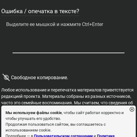
Ошибка / опечатка в тексте?
Выделите ее мышкой и нажмите Ctrl+Enter
©
Свободное копирование.
Любое использование и перепечатка материалов приветствуется
редакцией проекта. Материалы собраны из разных источников,
часто это семейные воспоминания. Мы считаем, что сведения об
этих важных страницах истории должны быть свободными для
Мы используем файлы cookie
, чтобы сайт работал корректно и
распространения, на них не могут накладываться никакие
чтобы улучшать его удобство.
ограничения. Это наша история, и мы обязаны ее знать,
Продолжая пользоваться сайтом, вы соглашаетесь с
сохранять и рассказывать детям.
использованием cookie.
Пользовательское соглашение
Политика
Подробнее — в
Пользовательском соглашении
и
Политике