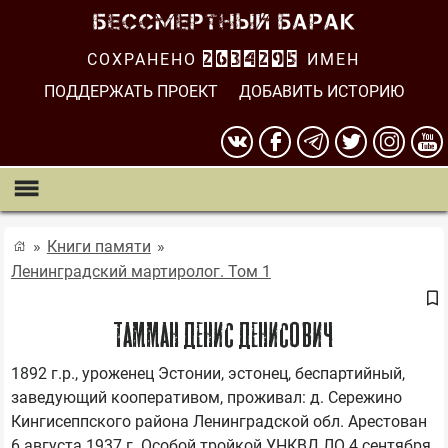
СОХРАНЕНО
2634295
ИМЕН
ПОДДЕРЖАТЬ ПРОЕКТ
ДОБАВИТЬ ИСТОРИЮ
Книги памяти
Ленинградский мартиролог. Том 1
Тамман Денис Денисович
1892 г.р., уроженец Эстонии, эстонец, беспартийный, 
заведующий кооперативом, проживал: д. Сережино 
Кингисеппского района Ленинградской обл. Арестован 
6 августа 1937 г. Особой тройкой УНКВД ЛО 4 сентября 