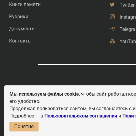
Книги памяти
Twitter
Рубрики
Instag
Документы
Telegr
Контакты
YouTub
©
Свободное копирование.
Мы используем файлы cookie
, чтобы сайт работал ко
его удобство.
Любое использование и перепечатка материалов приветствуется 
этих важных страницах истории должны быть свободными для рас
Продолжая пользоваться сайтом, вы соглашаетесь с и
рассказывать детям.
Подробнее — в
Пользовательском соглашении
и
Полит
По
Понятно