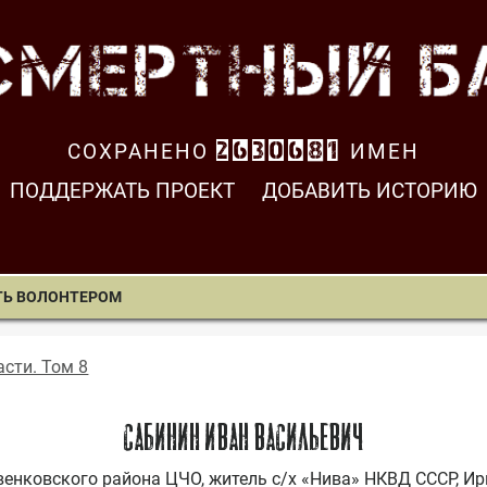
СОХРАНЕНО
2630681
ИМЕН
ПОДДЕРЖАТЬ ПРОЕКТ
ДОБАВИТЬ ИСТОРИЮ
ТЬ ВОЛОНТЕРОМ
сти. Том 8
САБИНИН ИВАН ВАСИЛЬЕВИЧ
овенковского района ЦЧО, житель с/х «Нива» НКВД СССР, Ирку