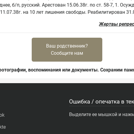
ее, б/п, русский. Арестован 15.06.38г. по ст. 58-7, 1. Осу
Жертвы репрес
Ваш родственник?
Сообщите нам
фотографии, воспоминания или документы. Сохраним памя
Ошибка / опечатка в тек
Выделите ее мышкой и нажми
ok
kte