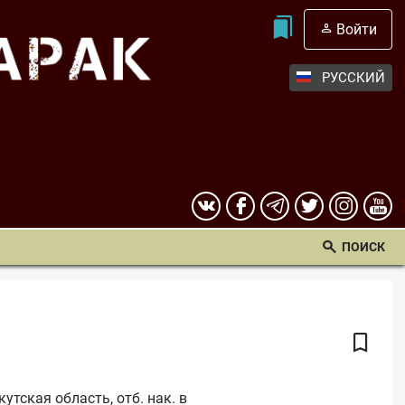
Войти
РУССКИЙ
ПОИСК
тская область, отб. нак. в 